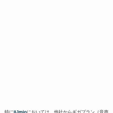
特に
IIJmio
においては、他社からギガプラン（音声