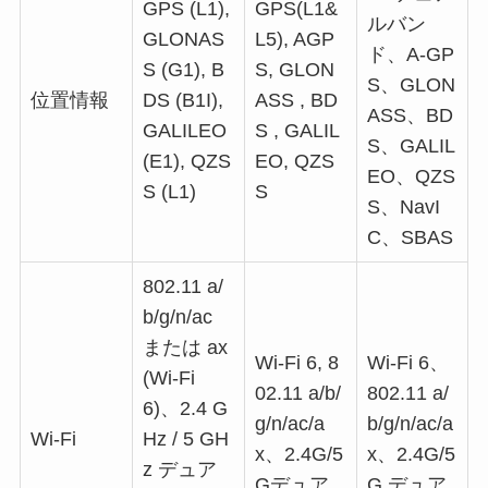
GPS (L1),
GPS(L1&
ルバン
GLONAS
L5), AGP
ド、A-GP
S (G1), B
S, GLON
S、GLON
位置情報
DS (B1I),
ASS , BD
ASS、BD
GALILEO
S , GALIL
S、GALIL
(E1), QZS
EO, QZS
EO、QZS
S (L1)
S
S、NavI
C、SBAS
802.11 a/
b/g/n/ac
または ax
Wi-Fi 6, 8
Wi-Fi 6、
(Wi-Fi
02.11 a/b/
802.11 a/
6)、2.4 G
g/n/ac/a
b/g/n/ac/a
Wi-Fi
Hz / 5 GH
x、2.4G/5
x、2.4G/5
z デュア
Gデュア
G デュア