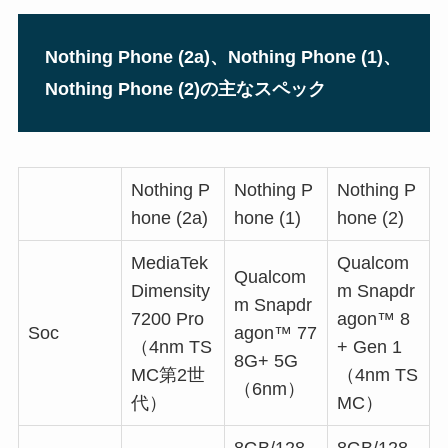
Nothing Phone (2a)、Nothing Phone (1)、
Nothing Phone (2)の主なスペック
Nothing P
Nothing P
Nothing P
hone (2a)
hone (1)
hone (2)
MediaTek
Qualcom
Qualcom
Dimensity
m Snapdr
m Snapdr
7200 Pro
agon™ 8
Soc
agon™ 77
（4nm TS
+ Gen 1
8G+ 5G
MC第2世
（4nm TS
（6nm）
代）
MC）