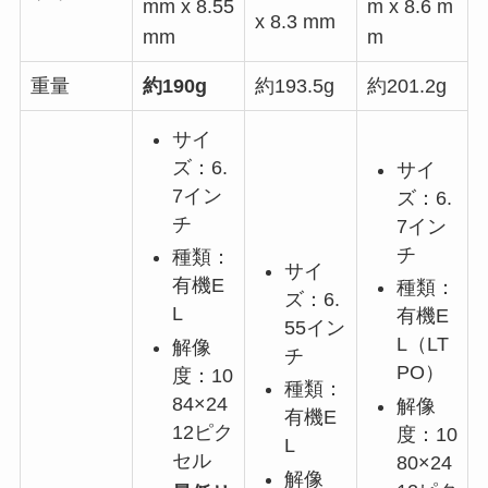
mm x 8.55
m x 8.6 m
x 8.3 mm
mm
m
重量
約190g
約193.5g
約201.2g
サイ
ズ：6.
サイ
7イン
ズ：6.
チ
7イン
チ
種類：
サイ
有機E
種類：
ズ：6.
L
有機E
55イン
L（LT
解像
チ
PO）
度：10
種類：
84×24
解像
有機E
12ピク
度：10
L
セル
80×24
解像