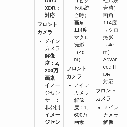
Ultra
（ピク
セル統
XDR：
セル統
合時）
対応
合時）
画角：
画角：
114度
フロント
114度
マクロ
カメラ
マクロ
撮影
メイン
撮影
（4c
カメラ
（4c
m）
解像
m）
Advan
度：3,
ced H
フロント
200万
DR：
カメラ
画素
対応
イメー
メイン
フロント
ジセン
カメラ
カメラ
サー：
解像
非公開
度：1,
メイン
イメー
600万
カメラ
ジセン
画素
解像