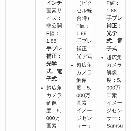
インチ
（ピク
F値：
画素サ
セル統
1.88
イズ：
合時）
手ブレ
非公開
F値：
補正：
F値：
1.88
光学
1.88
手ブレ
式、電
手ブレ
補正：
子式
補正：
光学式
超広角
光学
超広角
カメラ
式、電
カメラ
解像
子式
解像
度：5,
超広角
度：5,
000万
カメラ
000万
画素
解像
画素
イメー
度：5,
イメー
ジセン
000万
ジセン
サー：
画素
サー：
Samsu