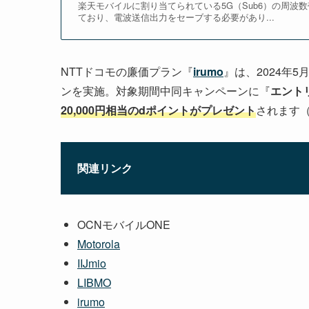
楽天モバイルに割り当てられている5G（Sub6）の周波数
ており、電波送信出力をセーブする必要があり...
NTTドコモの廉価プラン『
irumo
』は、2024年
ンを実施。対象期間中同キャンペーンに『
エント
20,000円相当のdポイントがプレゼント
されます（
関連リンク
OCNモバイルONE
Motorola
IIJmio
LIBMO
irumo