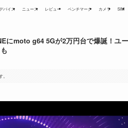
デバイス
ニュース
レビュー
ベンチマーク
カメラ
SIM
にmoto g64 5Gが2万円台で爆誕！ユ
ンも
す。