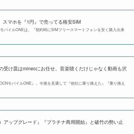
か。スマホを『1円』で売ってる格安SIM
OCNモバイルONEは、『契約時にSIMフリースマートフォンを安く購入出来
）の受け皿はmineoにお任せ。音楽聴くだけじゃなく動画も沢
の『OCNモバイルONE』。今後を見通して『他社に乗り換えた』『乗り換え
b6）アップグレード』『プラチナ商用開始』と破竹の勢い止