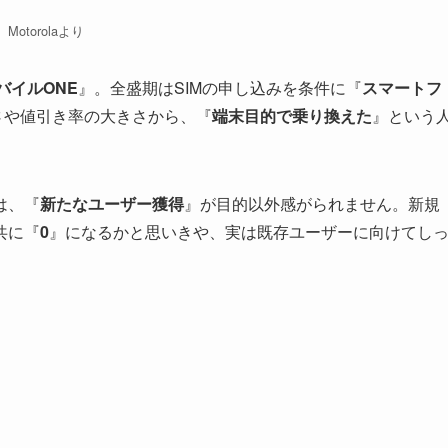
Motorolaより
バイルONE
』。全盛期はSIMの申し込みを条件に『
スマートフ
さや値引き率の大きさから、『
端末目的で乗り換えた
』という
は、『
新たなユーザー獲得
』が目的以外感がられません。新規
共に『
0
』になるかと思いきや、実は既存ユーザーに向けてし