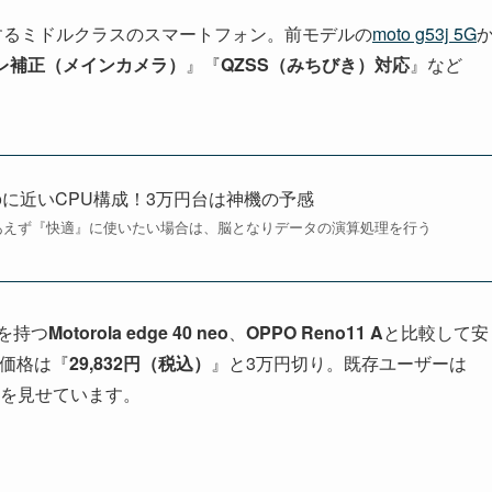
するミドルクラスのスマートフォン。前モデルの
moto g53j 5G
レ補正（メインカメラ）
』『
QZSS（みちびき）対応
』など
 40 Neoに近いCPU構成！3万円台は神機の予感
あえず『快適』に使いたい場合は、脳となりデータの演算処理を行う
を持つ
Motorola edge 40 neo
、
OPPO Reno11 A
と比較して安
売価格は『
29,832円（税込）
』と3万円切り。既存ユーザーは
を見せています。