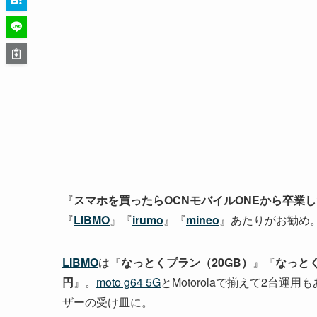
『
スマホを買ったらOCNモバイルONEから卒業
『
LIBMO
』『
irumo
』『
mineo
』あたりがお勧め
LIBMO
は『
なっとくプラン（20GB）
』『
なっとく
円
』。
moto g64 5G
とMotorolaで揃えて2台運用
ザーの受け皿に。