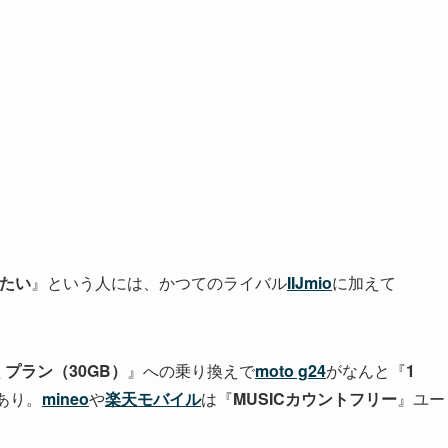
したい
』という人には、かつてのライバル
IIJmio
に加えて
。
プラン（30GB）
』への乗り換えで
moto g24
がなんと『
1
もあり。
mineo
や
楽天モバイル
は『
MUSICカウントフリー
』ユー