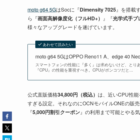
moto g64 5G
はSocに『
Dimensity 7025
』を搭載
ら『
画面高解像度化（フルHD+）
』『
光学式手ブ
様々なアップグレードを遂げています。
あわせて読みたい
moto g64 5GはOPPO Reno11 A、edge
スマートフォンの性能に『多く』は求めないけど、とり
『CPU』の性能を重視すべき。CPUがポンコツだと...
公式直販価格
34,800円（税込）
は、近いCPU性能
すぎる設定。それなのにOCNモバイルONEの販
『
5,000円割引クーポン
』の利用まで可能とやる気