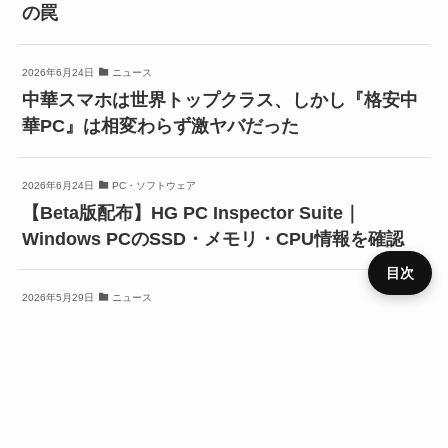
の罠
2026年6月24日
ニュース
中華スマホは世界トップクラス、しかし『格安中
華PC』は相変わらず激ヤバだった
2026年6月24日
PC・ソフトウェア
【Beta版配布】HG PC Inspector Suite｜
Windows PCのSSD・メモリ・CPU情報を確認
目次
2026年5月29日
ニュース
【LLM入門】失敗しないMacの選び方。『新型』
プライ
『CPU』基準で選ぶと後悔するかも？
メニュ
ニュー
デバイ
レビュ
ベンチ
キャン
バシー
運営者
お問い
HOME
SIM
役立ち
RSS
ー
ス
ス
ー
マーク
ペーン
ポリシ
情報
合わせ
ー