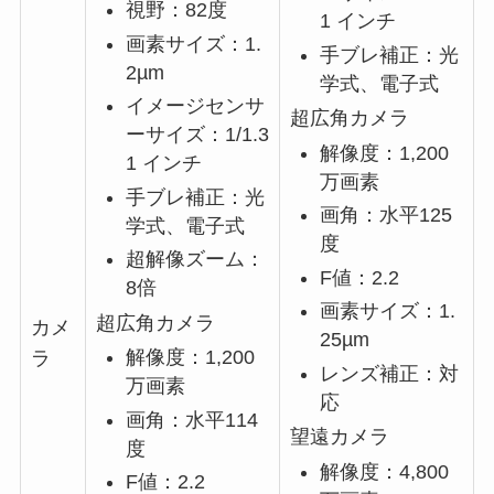
視野：82度
1 インチ
画素サイズ：1.
手ブレ補正：光
2µm
学式、電子式
イメージセンサ
超広角カメラ
ーサイズ：1/1.3
解像度：1,200
1 インチ
万画素
手ブレ補正：光
画角：水平125
学式、電子式
度
超解像ズーム：
F値：2.2
8倍
画素サイズ：1.
超広角カメラ
カメ
25µm
解像度：1,200
ラ
レンズ補正：対
万画素
応
画角：水平114
望遠カメラ
度
解像度：4,800
F値：2.2