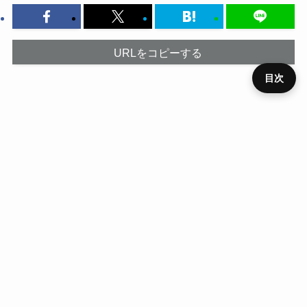
URLをコピーする
目次
プライ
メニュ
ニュー
デバイ
レビュ
ベンチ
キャン
バシー
運営者
お問い
HOME
SIM
役立ち
RSS
ー
ス
ス
ー
マーク
ペーン
ポリシ
情報
合わせ
ー
ホーム
デバイス
Google Pixel 8
HOME
ニュース
デバイス
レビュー
ベンチマーク
キャンペーン
SIM
役立ち
プライバシーポリシー
運営者情報
お問い合わせ
RSS