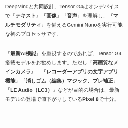
DeepMindと共同設計。Tensor G4はオンデバイス
で『
テキスト
』『
画像
』『
音声
』を理解し、『
マ
ルチモダリティ
』を備えるGemini Nanoを実行可能
な初のプロセッサです。
『
最新AI機能
』を重視するのであれば、Tensor G4
搭載モデルをお勧めします。ただし『
高画質なメ
インカメラ
』 『
レコーダーアプリの文字アプリ
機能
』『
消しゴム（編集）マジック、ブレ補正
』
『
LE Audio（LC3）
』などが目的の場合は、最新
モデルの登場で値下がりしている
Pixel 8
で十分。