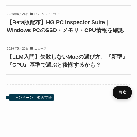
2026年6月24日
PC・ソフトウェア
【Beta版配布】HG PC Inspector Suite｜
Windows PCのSSD・メモリ・CPU情報を確認
2026年5月29日
ニュース
【LLM入門】失敗しないMacの選び方。『新型』
『CPU』基準で選ぶと後悔するかも？
目次
キャンペーン
楽天市場
プライ
メニュ
ニュー
デバイ
レビュ
ベンチ
キャン
バシー
運営者
お問い
HOME
SIM
役立ち
RSS
ー
ス
ス
ー
マーク
ペーン
ポリシ
情報
合わせ
ー
URLをコピーする