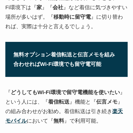
Fi環境下は『
家
』『
会社
』など着信に気づきやすい
場所が多いはず。『
移動時に留守電
』に切り替わ
れば、実際は十分と言えるでしょう。
無料オプション着信転送と伝言メモを組み
合わせればWi-Fi環境でも留守電可能
『
どうしてもWi-Fi環境で留守電機能を使いたい
』
という人には、『
着信転送
』機能と『
伝言メモ
』
の組み合わせがお勧め。着信転送は引き続き
楽天
モバイル
において『
無料
』で利用可能。