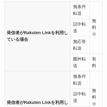
無条件
転送
無
話中転
料
送
発信者がRakuten Linkを利用し
※
ている場合
無応答
転送
圏外転
有
送
料
無条件
転送
無
話中転
料
送
発信者がRakuten Linkを利用し
※