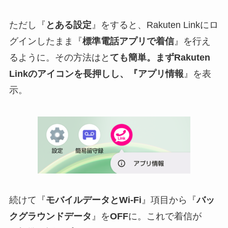
ただし『
とある設定
』をすると、Rakuten Linkにロ
グインしたまま『
標準電話アプリで着信
』を行え
るように。その方法はと
ても簡単。まずRakuten
Linkのアイコンを長押しし、『アプリ情報
』を表
示。
続けて『
モバイルデータとWi-Fi
』項目から『
バッ
クグラウンドデータ
』を
OFF
に。これで着信が