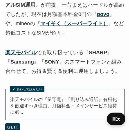
アルSIM運用
』が前提。一昔まえはハードルが高め
でしたが、現在は月額基本料金0円の『
povo
』
や、mineoの『
マイそく（スーパーライト）
』など
超低コストなSIMが色々。
楽天モバイル
でも取り扱っている『
SHARP
』
『
Samsung
』『
SONY
』のスマートフォンと組み
合わせて、お得＆賢く＆便利に運用しましょう。
あわせて読みたい
楽天モバイルの『留守電』『割り込み通話』有料化
を歓迎すべき理由。月額料金・メインサービス維持
に必...
目次