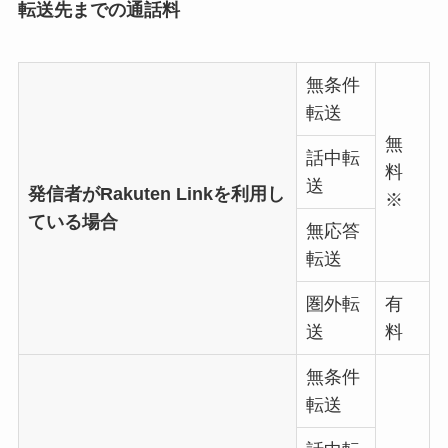
転送先までの通話料
無条件
転送
無
話中転
料
送
発信者がRakuten Linkを利用し
※
ている場合
無応答
転送
圏外転
有
送
料
無条件
転送