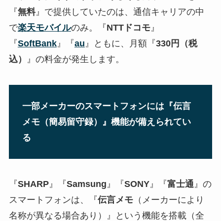
『
無料
』で提供していたのは、通信キャリアの中
で
楽天モバイル
のみ。『
NTTドコモ
』
『
SoftBank
』『
au
』ともに、月額『
330円（税
込）
』の料金が発生します。
一部メーカーのスマートフォンには『伝言
メモ（簡易留守録）』機能が備えられてい
る
『
SHARP
』『
Samsung
』『
SONY
』『
富士通
』の
スマートフォンは、『
伝言メモ
（メーカーにより
名称が異なる場合あり）』という機能を搭載（全