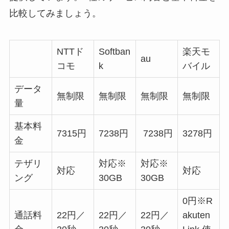
比較してみましょう。
NTTド
Softban
楽天モ
au
コモ
k
バイル
データ
無制限
無制限
無制限
無制限
量
基本料
7315円
7238円
7238円
3278円
金
テザリ
対応※
対応※
対応
対応
ング
30GB
30GB
0円※R
通話料
22円／
22円／
22円／
akuten