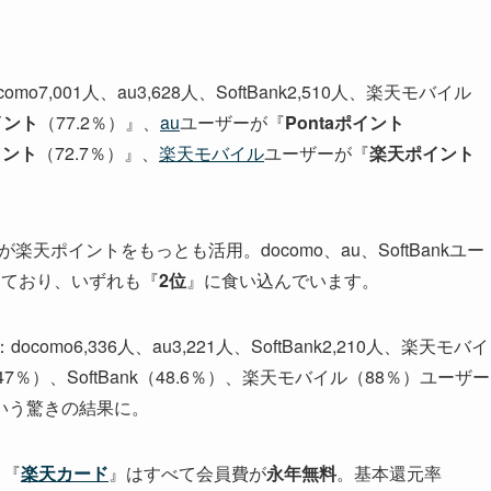
mo7,001人、au3,628人、SoftBank2,510人、楽天モバイル
イント
（77.2％）』、
au
ユーザーが『
Pontaポイント
イント
（72.7％）』、
楽天モバイル
ユーザーが『
楽天ポイント
が楽天ポイントをもっとも活用。docomo、au、SoftBankユー
えており、いずれも『
2位
』に食い込んでいます。
como6,336人、au3,221人、SoftBank2,210人、楽天モバイ
（47％）、SoftBank（48.6％）、楽天モバイル（88％）ユーザー
いう驚きの結果に。
』『
楽天カード
』はすべて会員費が
永年無料
。基本還元率