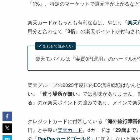
『
1%
』、特定のマーケットで還元率が上がるなど
楽天カードがもっとも有利な点は、やはり『
楽天
用分と合わせて『
3倍
』の楽天ポイントが付与さ
あわせて読みたい
楽天モバイルは『実質0円運用』のハードルが
楽天グループの2023年度国内EC流通総額はなん
い
』『
使う場所が無い
』では意味がありません。
る
』のが楽天ポイントの強みであり、メインで楽
クレジットカードに付帯している『
海外旅行障害
円
』と手厚い
楽天カード
。dカードは『
29歳まで
の『
PayPayカードゴールド
』に加入しないと海