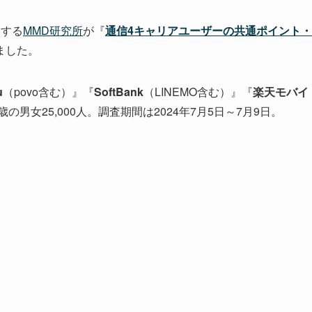
営する
MMD研究所
が『
通信4キャリアユーザーの共通ポイント・
ました。
u
（povo含む）』『
SoftBank
（LINEMO含む）』『
楽天モバイ
の男女25,000人。調査期間は2024年7月5日～7月9日。