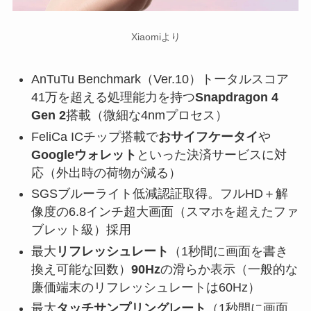
Xiaomiより
AnTuTu Benchmark（Ver.10）トータルスコア
41万を超える処理能力を持つ
Snapdragon 4
Gen 2
搭載（微細な4nmプロセス）
FeliCa ICチップ搭載で
おサイフケータイ
や
Googleウォレット
といった決済サービスに対
応（外出時の荷物が減る）
SGSブルーライト低減認証取得。フルHD＋解
像度の6.8インチ超大画面（スマホを超えたファ
ブレット級）採用
最大
リフレッシュレート
（1秒間に画面を書き
換え可能な回数）
90Hz
の滑らか表示（一般的な
廉価端末のリフレッシュレートは60Hz）
最大
タッチサンプリングレート
（1秒間に画面