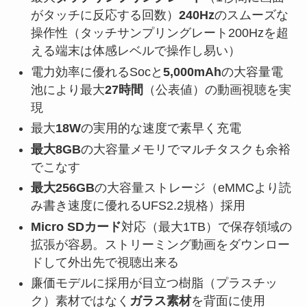
がタッチに反応する回数）
240Hz
のスムーズな
操作性（タッチサンプリングレート200Hzを超
える端末は体感レベルで操作し易い）
電力効率に優れるSocと
5,000mAh
の大容量電
池により最大
27時間
（公表値）の動画視聴を実
現
最大
18W
の実用的な速度で素早く充電
最大8GB
の大容量メモリでマルチタスクも余裕
でこなす
最大256GB
の大容量ストレージ（eMMCより読
み書き速度に優れるUFS2.2規格）採用
Micro SDカード
対応（最大1TB）で保存領域の
拡張が容易。ストリーミング動画をダウンロー
ドして外出先で視聴出来る
廉価モデルに採用が目立つ樹脂（プラスチッ
ク）素材ではなく
ガラス素材
を背面に使用