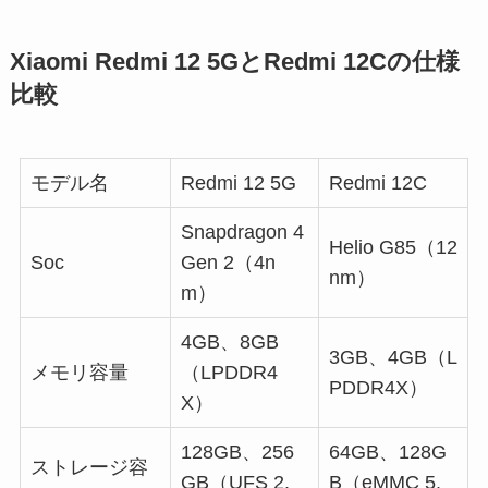
Xiaomi Redmi 12 5GとRedmi 12Cの仕様
比較
モデル名
Redmi 12 5G
Redmi 12C
Snapdragon 4
Helio G85（12
Soc
Gen 2（4n
nm）
m）
4GB、8GB
3GB、4GB（L
メモリ容量
（LPDDR4
PDDR4X）
X）
128GB、256
64GB、128G
ストレージ容
GB（UFS 2.
B（eMMC 5.