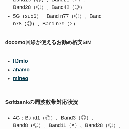
Band28（◎）、Band42（◎）
5G（sub6）：Band n77（◎）、Band
n78（◎）、Band n79（×）
docomo回線が使えるお勧め格安SIM
IIJmio
ahamo
mineo
Softbankの周波数帯対応状況
4G：Band1（◎）、Band3（◎）、
Band8（◎）、Band11（×）、Band28（◎）、