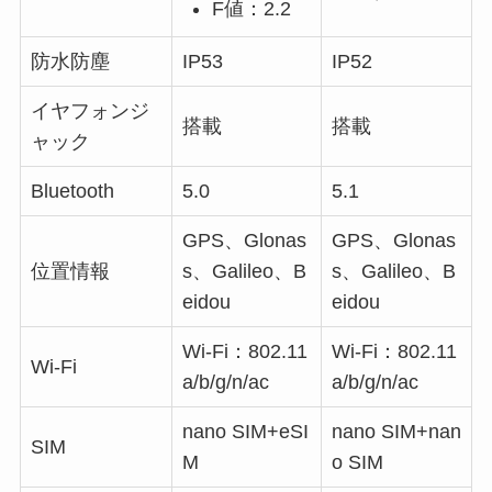
F値：2.2
防水防塵
IP53
IP52
イヤフォンジ
搭載
搭載
ャック
Bluetooth
5.0
5.1
GPS、Glonas
GPS、Glonas
位置情報
s、Galileo、B
s、Galileo、B
eidou
eidou
Wi-Fi：802.11
Wi-Fi：802.11
Wi-Fi
a/b/g/n/ac
a/b/g/n/ac
nano SIM+eSI
nano SIM+nan
SIM
M
o SIM