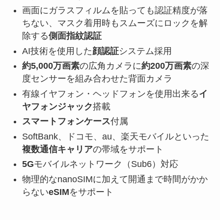
画面にガラスフィルムを貼っても認証精度が落
ちない、マスク着用時もスムーズにロックを解
除する
側面指紋認証
AI技術を使用した
顔認証
システム採用
約5,000万画素
の広角カメラに
約200万画素
の深
度センサーを組み合わせた背面カメラ
有線イヤフォン・ヘッドフォンを使用出来る
イ
ヤフォンジャック
搭載
スマートフォンケース
付属
SoftBank、ドコモ、au、楽天モバイルといった
複数通信キャリア
の帯域をサポート
5G
モバイルネットワーク（Sub6）対応
物理的なnanoSIMに加えて開通まで時間がかか
らない
eSIM
をサポート