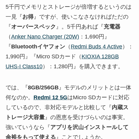
5千円でメモリとストレージが倍増するというのは
一見『
お得
』ですが、使いこなさなければただの
『
オーバースペック
』。5千円あれば『
充電器
（
Anker Nano Charger (20W)
：1,690円』
『
Bluetoothイヤフォン
（
Redmi Buds 4 Active
）：
1,990円』『Micro SDカード（
KIOXIA 128GB
UHS-I Class10
）：1,280円』を購入できます。
では、『
8GB/256GB
』モデルのメリットとは一体
何なのか。
Redmi 12 5G
はMicro SDカードに対応
しているので、非対応モデルと比較して『
内蔵ス
トレージ大容量
』の恩恵を受けづらいのは事実。
強いていうなら『
アプリを沢山インストールして
余裕をもって使える
』ことでしょうか。