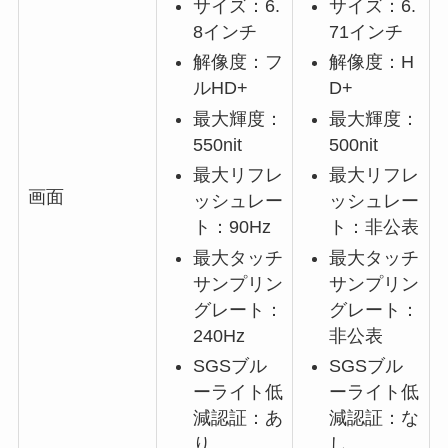
サイズ：6.
サイズ：6.
8インチ
71インチ
解像度：フ
解像度：H
ルHD+
D+
最大輝度：
最大輝度：
550nit
500nit
最大リフレ
最大リフレ
画面
ッシュレー
ッシュレー
ト：90Hz
ト：非公表
最大タッチ
最大タッチ
サンプリン
サンプリン
グレート：
グレート：
240Hz
非公表
SGSブル
SGSブル
ーライト低
ーライト低
減認証：あ
減認証：な
り
し