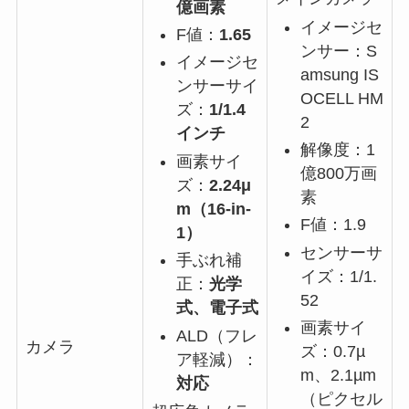
億画素
イメージセ
F値：
1.65
ンサー：S
イメージセ
amsung IS
ンサーサイ
OCELL HM
ズ：
1/1.4
2
インチ
解像度：1
画素サイ
億800万画
ズ：
2.24μ
素
m（16-in-
F値：1.9
1）
センサーサ
手ぶれ補
イズ：1/1.
正：
光学
52
式、電子式
画素サイ
ALD（フレ
カメラ
ズ：0.7µ
ア軽減）：
m、2.1µm
対応
（ピクセル