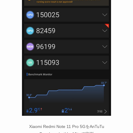
Xiaomi Redmi Note 11 Pro 5GをAnTuTu