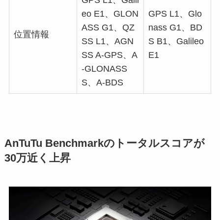
GPS L1、Galil
eo E1、GLON
GPS L1、Glo
ASS G1、QZ
nass G1、BD
位置情報
SS L1、AGN
S B1、Galileo
SS A-GPS、A
E1
-GLONASS
S、A-BDS
AnTuTu Benchmarkのトータルスコアが
30万近く上昇