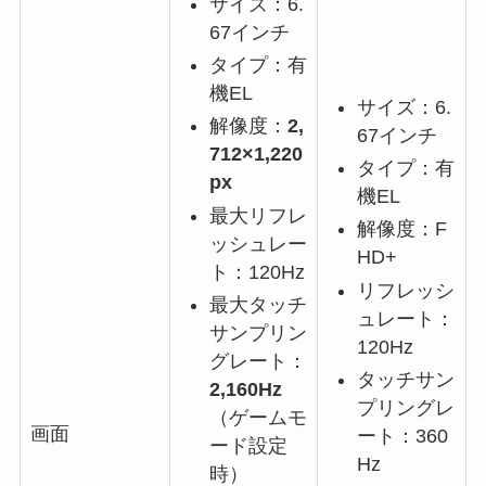
サイズ：6.
67インチ
タイプ：有
機EL
サイズ：6.
解像度：
2,
67インチ
712×1,220
タイプ：有
px
機EL
最大リフレ
解像度：F
ッシュレー
HD+
ト：120Hz
リフレッシ
最大タッチ
ュレート：
サンプリン
120Hz
グレート：
タッチサン
2,160Hz
プリングレ
（ゲームモ
画面
ート：360
ード設定
Hz
時）