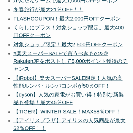
かんたんゲームで最大1,000円OFFクーポン
冬春旅行が最大21％OFF！！
FLASHCOUPON！最大2,000円OFFクーポン
くらしにプラス！対象ショップ限定。最大400
円OFFクーポン
対象ショップ限定！最大2,500円OFFクーポン
#楽天スーパーSALEで買うべきもの&＠
RakutenJPをポストして5,000ポイント獲得のチ
ャンス
【iRobot】楽天スーパーSALE限定！人気の高
性能ルンバ・ルンバコンボが50％OFF！
【dyson】人気の家電がお買い得！特別な新製
品も登場！最大45％OFF
【TIGER】WINTER SALE！MAX58％OFF！
【アイリスプラザ】アイリスの人気商品が最大
62％OFF！！