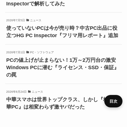
Inspectorで解析してみた
2026年7月5日
ニュース
使っていないPCは今が売り時？中古PC出品に役
立つHG PC Inspector『フリマ用レポート』追加
2026年7月1日
PC・ソフトウェア
PCの値上げが止まらない！1万～2万円台の激安
Windows PCに潜む『ライセンス・SSD・保証』
の罠
2026年6月24日
ニュース
中華スマホは世界トップクラス、しかし『格安中
目次
華PC』は相変わらず激ヤバだった
プライ
2026年6月24日
PC・ソフトウェア
メニュ
ニュー
デバイ
レビュ
ベンチ
キャン
バシー
運営者
お問い
HOME
SIM
役立ち
RSS
ー
ス
ス
ー
マーク
ペーン
ポリシ
情報
合わせ