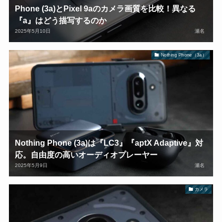
Phone (3a)とPixel 9aのカメラ画質を比較！異なる
『a』はどう描写するのか
2025年5月10日
瀬名
Nothing Phone（3a）
Nothing Phone (3a)は『LC3』『aptX Adaptive』対
応。自由度の高いオーディオプレーヤー
2025年5月9日
瀬名
カメラ