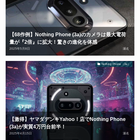
【68作例】Nothing Phone (3a)のカメラは最大電荷
量が『2倍』に拡大！驚きの進化を体感
2025年5月8日
瀬名
Nothing Phone（3a）
【激得】ヤマダデンキYahoo！店でNothing Phone
(3a)が実質4万円台前半！
2025年4月15日
瀬名