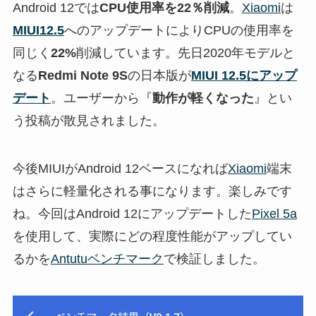
Android 12では
CPU使用率を22％削減
。
Xiaomi
は
MIUI12.5
へのアップデートによりCPUの使用率を
同じく
22%
削減しています。先日2020年モデルと
なる
Redmi Note 9S
の日本版が
MIUI 12.5にアップ
デート
。ユーザーから『
動作が軽くなった
』とい
う投稿が散見されました。
今後MIUIがAndroid 12ベースになれば
Xiaomi
端末
はさらに軽量化される事になります。楽しみです
ね。今回はAndroid 12にアップデートした
Pixel 5a
を使用して、実際にどの程度性能がアップしてい
るかを
Antutuベンチマーク
で検証しました。