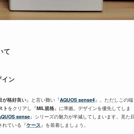
いて
ザイン
目が格好良い
』と言い難い『
AQUOS sense4
』。ただしこの端
スト
をクリアし『
MIL規格
』に準拠。デザインを優先してしま
AQUOS sense
』シリーズの魅力が半減してしまいます。見た
されている『
ケース
』を装着しましょう。