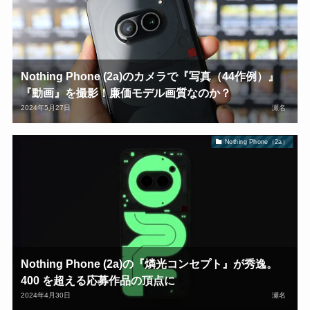
Nothing Phone (2a)のカメラで『写真（44作例）』
『動画』を撮影！廉価モデル画質なのか？
2024年5月27日
瀬名
Nothing Phone（2a）
Nothing Phone (2a)の『燐光コンセプト』が秀逸。
400 を超える応募作品の頂点に
2024年4月30日
瀬名