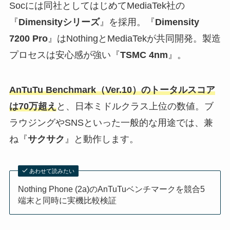
Socには同社としてはじめてMediaTek社の
『
Dimensityシリーズ
』を採用。『
Dimensity
7200 Pro
』はNothingとMediaTekが共同開発。製造
プロセスは安心感が強い『
TSMC 4nm
』。
AnTuTu Benchmark（Ver.10）のトータルスコア
は70万超え
と、日本ミドルクラス上位の数値。ブ
ラウジングやSNSといった一般的な用途では、兼
ね『
サクサク
』と動作します。
あわせて読みたい
Nothing Phone (2a)のAnTuTuベンチマークを競合5
端末と同時に実機比較検証