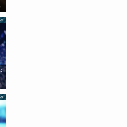
名
 5G
が
名
 5G