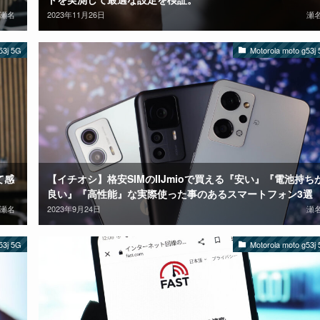
瀬名
2023年11月26日
瀬
53j 5G
Motorola moto g53j
って感
【イチオシ】格安SIMのIIJmioで買える『安い』『電池持ち
良い』『高性能』な実際使った事のあるスマートフォン3選
瀬名
2023年9月24日
瀬
53j 5G
Motorola moto g53j