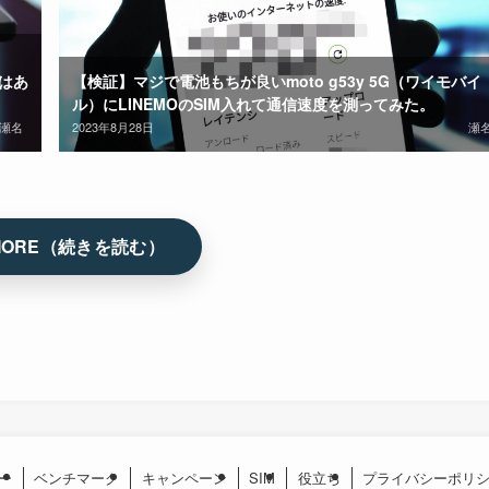
はあ
【検証】マジで電池もちが良いmoto g53y 5G（ワイモバイ
ル）にLINEMOのSIM入れて通信速度を測ってみた。
瀬名
2023年8月28日
瀬
ー
ベンチマーク
キャンペーン
SIM
役立ち
プライバシーポリ