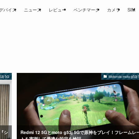
デバイス
ニュース
レビュー
ベンチマーク
カメラ
SIM
53j 5G
Motorola moto g53j
の『シ
Redmi 12 5Gとmoto g53j 5Gで原神をプレイ！フレームレ
トを実測して最適な設定を検証。