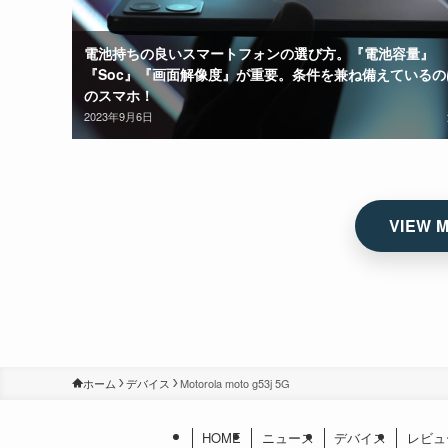
電池持ちの良いスマートフォンの選び方。『電池容量』
『Soc』『画面解像度』が重要。条件を兼ね備えているの
のスマホ！
2023年9月6日
ホーム
デバイス
Motorola moto g53j 5G
HOME
ニュース
デバイス
レビュ