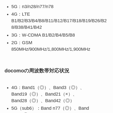
5G：n3/n28/n77/n78
4G：LTE
B1/B2/B3/B4/B8/B11/B12/B17/B18/B19/B26/B2
8/B38/B41/B42
3G：W-CDMA B1/B2/B4/B5/B8
2G：GSM
850MHz/900MHz/1,800MHz/1,900MHz
docomoの周波数帯対応状況
4G：Band1（◎）、Band3（◎）、
Band19（◎）、Band21（×）、
Band28（◎）、Band42（◎）
5G（sub6）：Band n77（◎）、Band