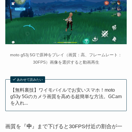
moto g53j 5Gで原神をプレイ（画質：高、フレームレート：
30FPS）画像を選択すると動画再生
あわせて読みたい
【無料裏技】ワイモバイルでお安いスマホ！moto
g53y 5Gのカメラ画質を高める超簡単な方法。GCam
を入れ...
画質を『
中
』まで下げると30FPS付近の割合が一