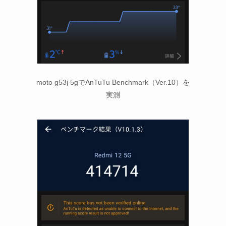
moto g53j 5gでAnTuTu Benchmark（Ver.10）を
実測