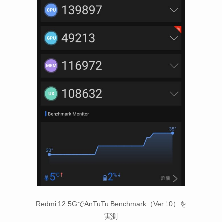
Redmi 12 5GでAnTuTu Benchmark（Ver.10）を
実測