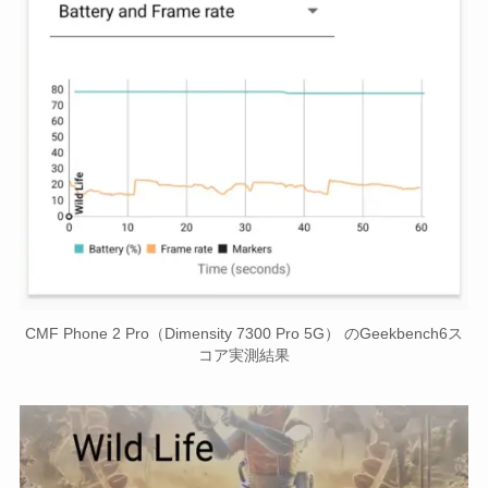
CMF Phone 2 Pro（Dimensity 7300 Pro 5G） のGeekbench6ス
コア実測結果