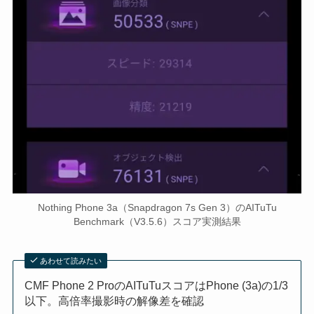
Nothing Phone 3a（Snapdragon 7s Gen 3）のAITuTu
Benchmark（V3.5.6）スコア実測結果
あわせて読みたい
CMF Phone 2 ProのAITuTuスコアはPhone (3a)の1/3
以下。高倍率撮影時の解像差を確認