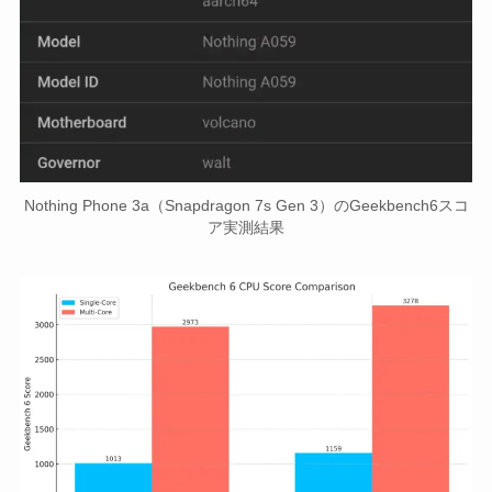
Nothing Phone 3a（Snapdragon 7s Gen 3）のGeekbench6スコ
ア実測結果