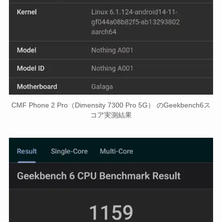
CMF Phone 2 Pro（Dimensity 7300 Pro 5G） のGeekbench6ス
コア実測結果