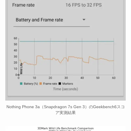
Nothing Phone 3a（Snapdragon 7s Gen 3）のGeekbench6スコ
ア実測結果