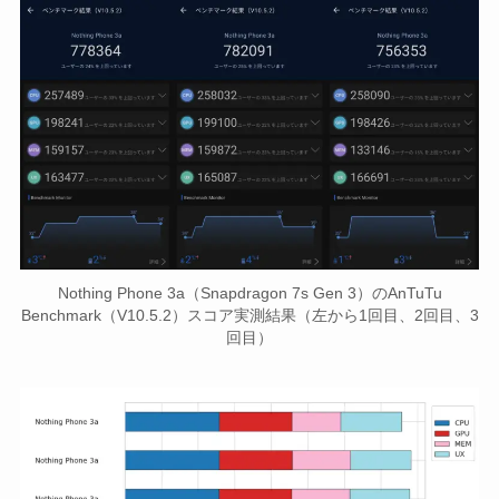
Nothing Phone 3a（Snapdragon 7s Gen 3）のAnTuTu
Benchmark（V10.5.2）スコア実測結果（左から1回目、2回目、3
回目）