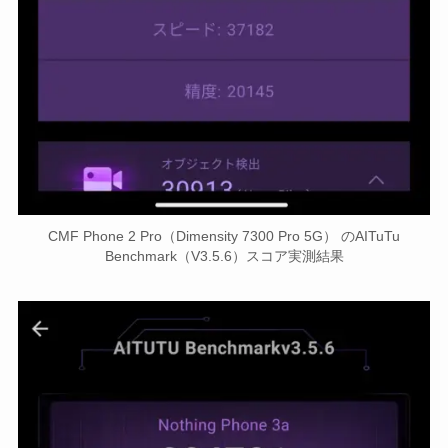
CMF Phone 2 Pro（Dimensity 7300 Pro 5G） のAITuTu
Benchmark（V3.5.6）スコア実測結果