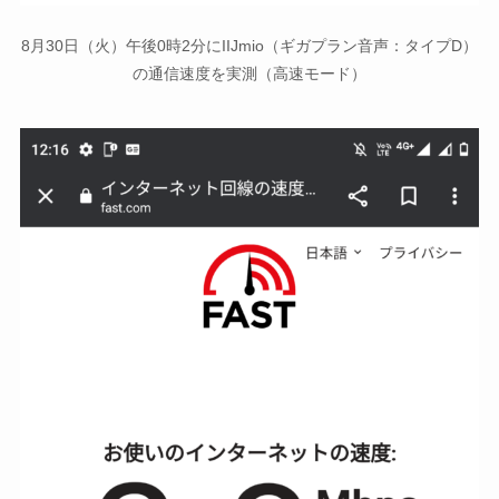
8月30日（火）午後0時2分にIIJmio（ギガプラン音声：タイプD）
の通信速度を実測（高速モード）