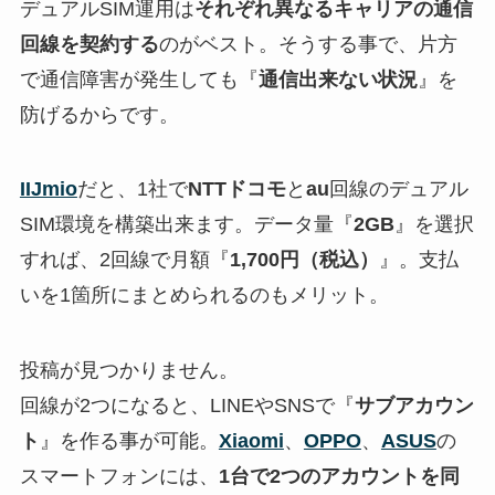
デュアルSIM運用は
それぞれ異なるキャリアの通信
回線を契約する
のがベスト。そうする事で、片方
で通信障害が発生しても『
通信出来ない状況
』を
防げるからです。
IIJmio
だと、1社で
NTTドコモ
と
au
回線のデュアル
SIM環境を構築出来ます。データ量『
2GB
』を選択
すれば、2回線で月額『
1,700円（税込）
』。支払
いを1箇所にまとめられるのもメリット。
投稿が見つかりません。
回線が2つになると、LINEやSNSで『
サブアカウン
ト
』を作る事が可能。
Xiaomi
、
OPPO
、
ASUS
の
スマートフォンには、
1台で2つのアカウントを同