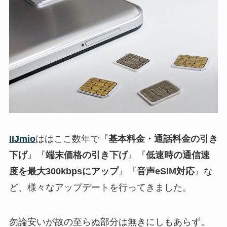
IIJmio
ははここ数年で『
基本料金・通話料金の引き
下げ
』『
端末価格の引き下げ
』『
低速時の通信速
度を最大300kbpsにアップ
』『
音声eSIM対応
』な
ど、様々なアップデートを行ってきました。
勿論安いが故の至らぬ部分は無きにしもあらず。