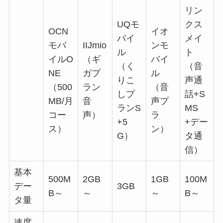
リン
UQモ
クス
OCN
イオ
バイ
メイ
モバ
IIJmio
ンモ
ル
ト
イルO
（ギ
バイ
（く
（音
NE
ガプ
ル
りこ
声通
（500
ラン
（音
しプ
話+S
MB/月
音
声プ
ランS
MS
コー
声）
ラ
+5
+デー
ス）
ン）
G）
タ通
信）
基本
500M
2GB
1GB
100M
デー
3GB
B～
～
～
B～
タ量
速度