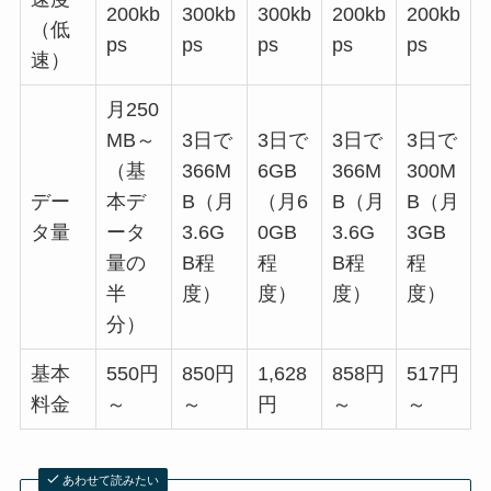
200kb
300kb
300kb
200kb
200kb
（低
ps
ps
ps
ps
ps
速）
月250
MB～
3日で
3日で
3日で
3日で
（基
366M
6GB
366M
300M
デー
本デ
B（月
（月6
B（月
B（月
タ量
ータ
3.6G
0GB
3.6G
3GB
量の
B程
程
B程
程
半
度）
度）
度）
度）
分）
基本
550円
850円
1,628
858円
517円
料金
～
～
円
～
～
あわせて読みたい