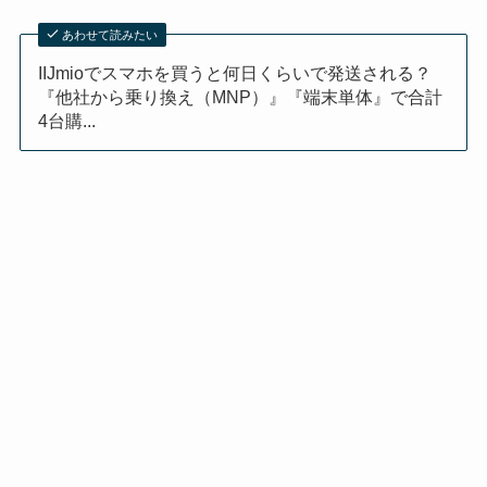
あわせて読みたい
IIJmioでスマホを買うと何日くらいで発送される？
『他社から乗り換え（MNP）』『端末単体』で合計
4台購...