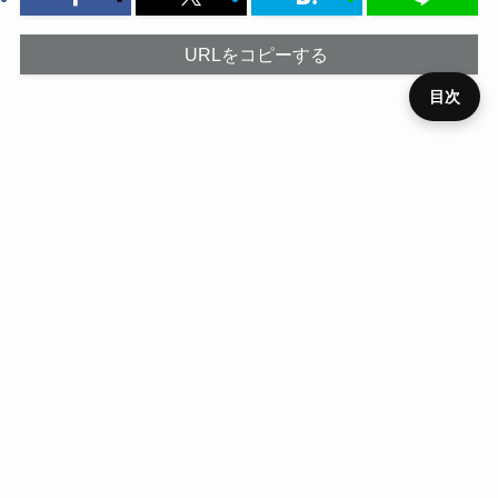
URLをコピーする
目次
プライ
メニュ
ニュー
デバイ
レビュ
ベンチ
キャン
バシー
運営者
お問い
HOME
SIM
役立ち
RSS
ー
ス
ス
ー
マーク
ペーン
ポリシ
情報
合わせ
ー
ホーム
SIM
IIJmio
HOME
ニュース
デバイス
レビュー
ベンチマーク
キャンペーン
SIM
役立ち
プライバシーポリシー
運営者情報
お問い合わせ
RSS
©
ハイパーガジェット.