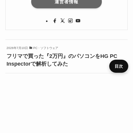
運営者情報
2026年7月10日
PC・ソフトウェア
フリマで買った『2万円』のパソコンをHG PC
Inspectorで解析してみた
目次
2026年7月5日
ニュース
プライ
使っていないPCは今が売り時？中古PC出品に役
メニュ
ニュー
デバイ
レビュ
ベンチ
キャン
バシー
運営者
お問い
HOME
SIM
役立ち
RSS
ー
ス
ス
ー
マーク
ペーン
ポリシ
情報
合わせ
立つHG PC Inspector『フリマ用レポート』追加
ー
2026年7月1日
PC・ソフトウェア
PCの値上げが止まらない！1万～2万円台の激安
Windows PCに潜む『ライセンス・SSD・保証』