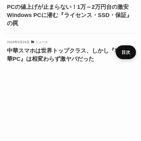
PCの値上げが止まらない！1万～2万円台の激安
Windows PCに潜む『ライセンス・SSD・保証』
の罠
2026年6月24日
ニュース
中華スマホは世界トップクラス、しかし『格安中
目次
華PC』は相変わらず激ヤバだった
プライ
2026年6月24日
PC・ソフトウェア
メニュ
ニュー
デバイ
レビュ
ベンチ
キャン
バシー
運営者
お問い
HOME
SIM
役立ち
RSS
ー
ス
ス
ー
マーク
ペーン
ポリシ
情報
合わせ
ー
【Beta版配布】HG PC Inspector Suite｜
Windows PCのSSD・メモリ・CPU情報を確認
2026年5月29日
ニュース
【LLM入門】失敗しないMacの選び方。『新型』
『CPU』基準で選ぶと後悔するかも？