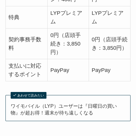
LYPプレミア
LYPプレミア
特典
ム
ム
0円（店頭手
契約事務手数
0円（店頭手続
続き：3,850
料
き：3,850円）
円）
支払いに対応
PayPay
PayPay
するポイント
あわせて読みたい
ワイモバイル（LYP）ユーザーは『日曜日の買い
物』が超お得！週末が待ち遠しくなる