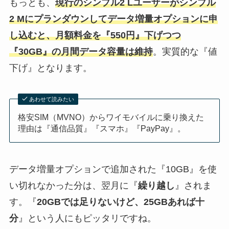
もっとも、
現行のシンプル2 Lユーザーがシンプル
2 Mにプランダウンしてデータ増量オプションに申
し込むと、月額料金を『550円』下げつつ
『30GB』の月間データ容量は維持
。実質的な『値
下げ』となります。
あわせて読みたい
格安SIM（MVNO）からワイモバイルに乗り換えた
理由は『通信品質』『スマホ』『PayPay』。
データ増量オプションで追加された『10GB』を使
い切れなかった分は、翌月に『
繰り越し
』されま
す。『
20GBでは足りないけど、25GBあれば十
分
』という人にもピッタリですね。