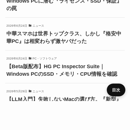
Windows PCに潜む『ライセンス・SSD・保証』
の罠
2026年6月24日
ニュース
中華スマホは世界トップクラス、しかし『格安中
華PC』は相変わらず激ヤバだった
2026年6月24日
PC・ソフトウェア
【Beta版配布】HG PC Inspector Suite｜
Windows PCのSSD・メモリ・CPU情報を確認
目次
2026年5月29日
ニュース
【LLM入門】失敗しないMacの選び方。『新型』
『CPU』基準で選ぶと後悔するかも？
プライ
メニュ
ニュー
デバイ
レビュ
ベンチ
キャン
バシー
運営者
お問い
HOME
SIM
役立ち
RSS
ー
ス
ス
ー
マーク
ペーン
ポリシ
情報
合わせ
ー