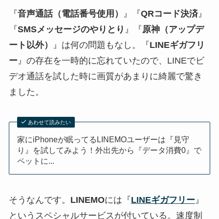
『
音声通話（電話番号使用）
』『
QRコード決済
』
『
SMSメッセージのやりとり
』『
原神（アップデ
ート以外）
』は何の問題もなし。『
LINEギガフリ
ー
』の存在を一時的に忘れていたので、LINEでビ
デオ通話を試した時に画質があまりに綺麗で驚き
ました。
あわせて読みたい
家にiPhoneが眠ってるLINEMOユーザーは『見守
り』を試してみよう！外出先から『データ消費0』で
ペットに...
そうなんです。
LINEMO
には『
LINEギガフリー
』
というスペシャルサービスが付いている。速度制