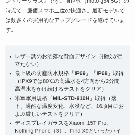
ントリークラス』です。前世代（moto g64 5G）の
時点で、廉価スマホ上位の快適さ。最新モデルで
は数多くの実用的なアップグレードを遂げていま
す。
レザー調のお洒落な背面デザイン（指紋が目
立たない）
最上級の防塵防水規格『
IP69
』『
IP68
』取得
（IPX9では80℃の高温水を4方向から2分間
高温水をかけ続けるテストをクリア）
米軍軍用規格『
MIL-STD-810H
』取得（落
下、過酷な温度変化、水没など、16項目にお
よぶ厳しいテストをクリア）
ディスプレイガラスをXiaomi 15T Pro、
Nothing Phone（3）、Find X9といったハイ