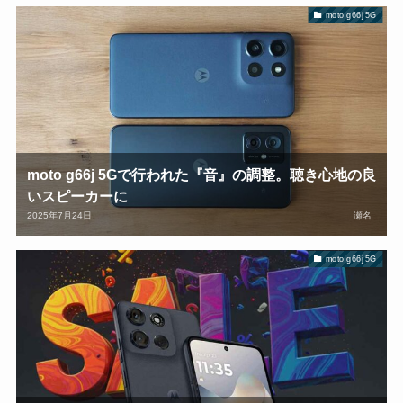
moto g66j 5G
moto g66j 5Gで行われた『音』の調整。聴き心地の良
いスピーカーに
2025年7月24日
瀬名
moto g66j 5G