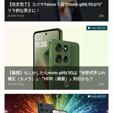
【注文完了】コジマYahoo！店でmoto g66j 5Gがゲ
リラ的な安さに！
2025年7月3日
瀬名
moto g66j 5G
【疑惑】もしかしたらmoto g66j 5Gは『光学式手ぶれ
補正（カメラ）』『HDR（画面）』対応かも？
2025年7月2日
瀬名
moto g66j 5G