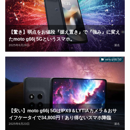
【驚き】弱点をお値段『据え置き』で『強み』に変え
たmoto g66j 5Gというスマホ。
2025年6月26日
瀬名
moto g66j 5G
【安い】moto g66j 5GはIPX9＆LYTIAカメラ＆おサ
イフケータイで34,800円！あり得ないスマホ降臨
2025年6月23日
瀬名