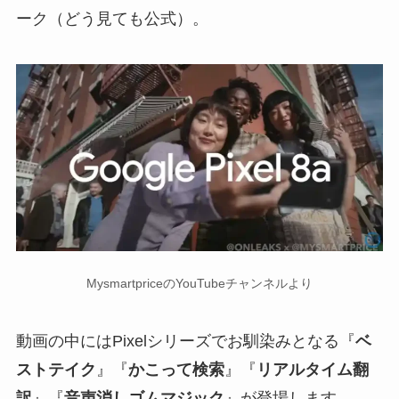
ーク（どう見ても公式）。
MysmartpriceのYouTubeチャンネルより
動画の中にはPixelシリーズでお馴染みとなる『
ベ
ストテイク
』『
かこって検索
』『
リアルタイム翻
訳
』『
音声消しゴムマジック
』が登場します。