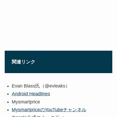
関連リンク
Evan Blass氏（@evleaks）
Android Headlines
Mysmartprice
MysmartpriceのYouTubeチャンネル