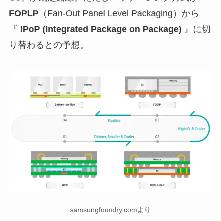
FOPLP
（Fan-Out Panel Level Packaging）から
『
IPoP (Integrated Package on Package)
』に切
り替わるとの予想。
samsungfoundry.comより