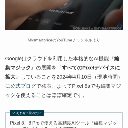
MysmartpriceのYouTubeチャンネルより
Googleはクラウドを利用した本格的なAI機能『
編
集マジック
』の展開を『
すべてのPixelデバイスに
拡大
』していることを2024年4月10日（現地時間）
に
公式ブログ
で発表。よってPixel 8aでも編集マジ
ックを使えることはほぼ確定です。
あわせて読みたい
Pixel 8、8 Proで使える高精度AIツール『編集マジッ