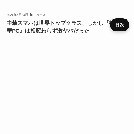
2026年6月24日
ニュース
中華スマホは世界トップクラス、しかし『格安中
目次
華PC』は相変わらず激ヤバだった
プライ
2026年6月24日
PC・ソフトウェア
メニュ
ニュー
デバイ
レビュ
ベンチ
キャン
バシー
運営者
お問い
HOME
SIM
役立ち
RSS
ー
ス
ス
ー
マーク
ペーン
ポリシ
情報
合わせ
ー
【Beta版配布】HG PC Inspector Suite｜
Windows PCのSSD・メモリ・CPU情報を確認
2026年5月29日
ニュース
【LLM入門】失敗しないMacの選び方。『新型』
『CPU』基準で選ぶと後悔するかも？
デバイス
Pixel 8a
ニュース