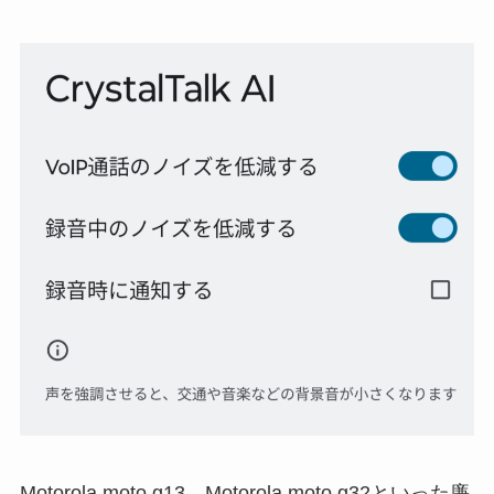
Motorola moto g13、Motorola moto g32といった廉