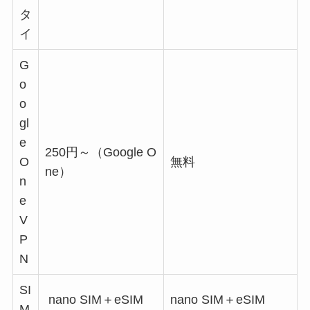
タ
イ
G
o
o
gl
e
250円～（Google O
O
無料
ne）
n
e
V
P
N
SI
nano SIM＋eSIM
nano SIM＋eSIM
M