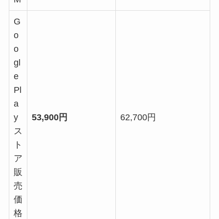
G
o
o
gl
e
Pl
a
y
53,900円
62,700円
ス
ト
ア
販
売
価
格