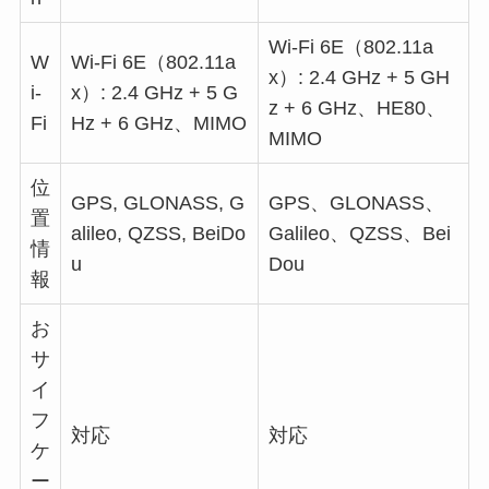
Wi-Fi 6E（802.11a
W
Wi-Fi 6E（802.11a
x）: 2.4 GHz + 5 GH
i-
x）: 2.4 GHz + 5 G
z + 6 GHz、HE80、
Fi
Hz + 6 GHz、MIMO
MIMO
位
GPS, GLONASS, G
GPS、GLONASS、
置
alileo, QZSS, BeiDo
Galileo、QZSS、Bei
情
u
Dou
報
お
サ
イ
フ
対応
対応
ケ
ー