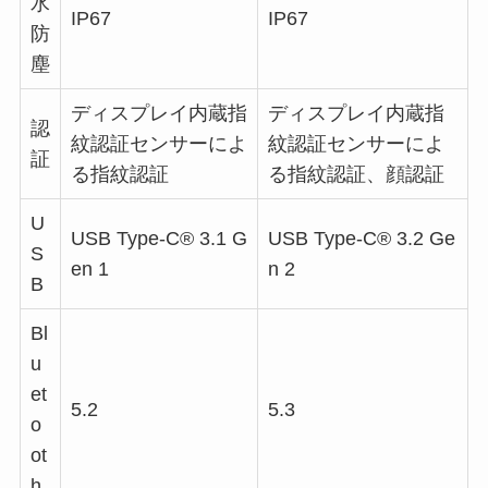
水
IP67
IP67
防
塵
ディスプレイ内蔵指
ディスプレイ内蔵指
認
紋認証センサーによ
紋認証センサーによ
証
る指紋認証
る指紋認証、顔認証
U
USB Type-C® 3.1 G
USB Type-C® 3.2 Ge
S
en 1
n 2
B
Bl
u
et
5.2
5.3
o
ot
h