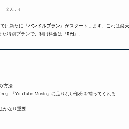
楽天より
sicでは新たに『
バンドルプラン
』がスタートします。これは楽
けた特別プランで、利用料金は『
0円
』。
込み方法
ify Free』『YouTube Music』に足りない部分を補ってくれる
はかなり重要