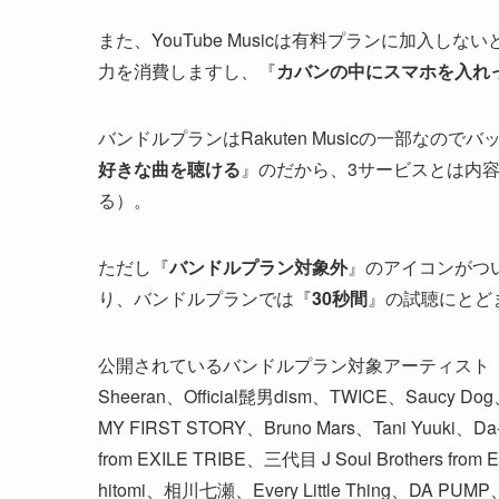
また、YouTube Musicは有料プランに加入しな
力を消費しますし、『
カバンの中にスマホを入れ
バンドルプランはRakuten Musicの一部なの
好きな曲を聴ける
』のだから、3サービスとは内容
る）。
ただし『
バンドルプラン対象外
』のアイコンがつ
り、バンドルプランでは『
30秒間
』の試聴にとど
公開されているバンドルプラン対象アーティスト（20
Sheeran、Official髭男dism、TWICE、
MY FIRST STORY、Bruno Mars、Tani Yu
from EXILE TRIBE、三代目 J Soul Brother
hitomi、相川七瀬、Every Little Thing、DA PUMP