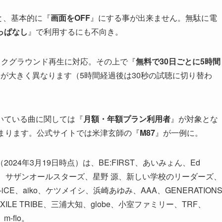
いと、基本的に『
画面をOFF
』にする事が出来ません。無駄に電
っぱなし
』で利用するにも不向き。
でバックグラウンド再生に対応。その上で『
無料で30日ごとに5時間
が大きく異なります（5時間経過後は30秒の試聴に切り替わ
いている曲に関しては『
月額・年額プラン利用者
』が対象とな
まります。公式サイトでは米津玄師の『
M87
』が一例に。
24年3月19日時点）は、BE:FIRST、あいみょん、Ed
Saucy Dog、サザンオールスターズ、星野 源、新しい学校のリーダーズ、
uki、Da-iCE、aiko、ケツメイシ、浜崎あゆみ、AAA、GENERATION
s from EXILE TRIBE、三浦大知、globe、小室ファミリー、TRF、
、m-flo。