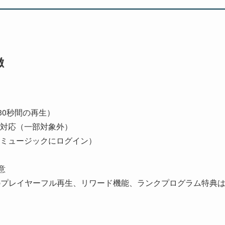
徴
30秒間の再生）
対応（一部対象外）
天ミュージックにログイン）
意
bプレイヤーフル再生、リワード機能、​ランクプログラム特典