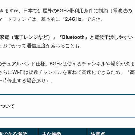
きますが、日本では屋外の5GHz帯利用条件に制約（電波法の
マートフォンでは、基本的に『
2.4GHz
』で通信。
家電（電子レンジなど）』『Bluetooth』と電波干渉しやすい
とぶつかって通信速度が落ちることも。
z』『5GHz』のデュアルバンド仕様。5GHzは使えるチャンネルや場所が決ま
さらにWi-Fiは複数チャンネルを束ねて高速化できるため、『
高
一時停止する場合あり）。
zについて
用できる場所
主な特徴
注意点