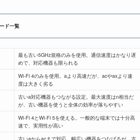
iモード一覧
最も古い5GHz規格のみを使用。通信速度はかなり遅
めで、対応機器も限られる
Wi-Fi 4のみを使用。aより高速だが、acやaxより速
度は大きく劣る
古いa対応機器もつながる設定。最大速度はn相当だ
が、古い機器を使うと全体の効率が落ちやすい
Wi-Fi 4とWi-Fi 5を使える。一般的な端末では十分高
速で、実用性が高い
古いaからacまで対応。幅広い機器をつなげるが、古