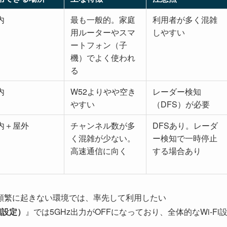
内
最も一般的。家庭
利用者が多く混雑
用ルーターやスマ
しやすい
ートフォン（子
機）でよく使われ
る
内
W52よりやや空き
レーダー検知
やすい
（DFS）が必要
内＋屋外
チャンネル数が多
DFSあり。レーダ
く混雑が少ない。
ー検知で一時停止
高速通信に向く
する場合あり
頻繁に起きない環境では、率先して利用したい
期設定）
』では5GHz出力がOFFになっており、全体的なWi-Fi