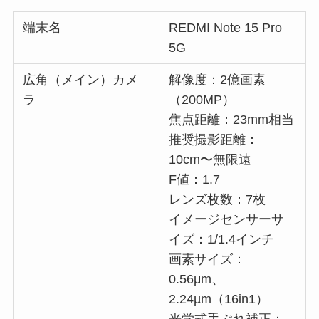
端末名
REDMI Note 15 Pro
5G
広角（メイン）カメ
解像度：2億画素
ラ
（200MP）
焦点距離：23mm相当
推奨撮影距離：
10cm〜無限遠
F値：1.7
レンズ枚数：7枚
イメージセンサーサ
イズ：1/1.4インチ
画素サイズ：
0.56μm、
2.24µm（16in1）
光学式手ぶれ補正：