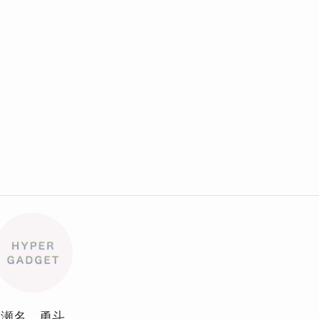
瀬名 勇斗