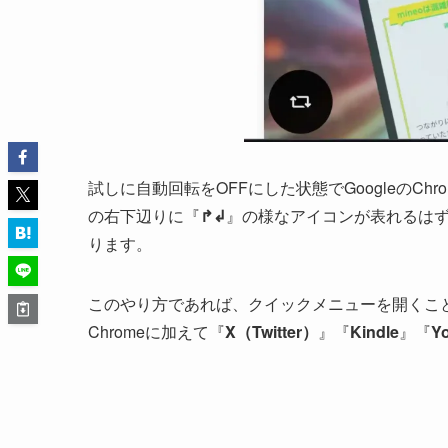
試しに自動回転をOFFにした状態でGoogleのC
の右下辺りに『
↱↲
』の様なアイコンが表れるは
ります。
このやり方であれば、クイックメニューを開くこ
Chromeに加えて『
X（Twitter）
』『
Kindle
』『
Y