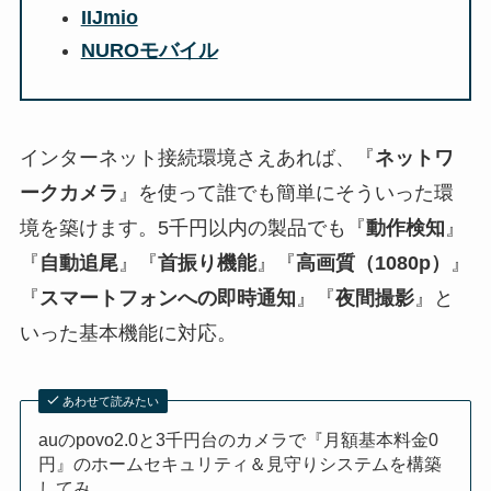
IIJmio
NUROモバイル
インターネット接続環境さえあれば、『
ネットワ
ークカメラ
』を使って誰でも簡単にそういった環
境を築けます。5千円以内の製品でも『
動作検知
』
『
自動追尾
』『
首振り機能
』『
高画質（1080p）
』
『
スマートフォンへの即時通知
』『
夜間撮影
』と
いった基本機能に対応。
あわせて読みたい
auのpovo2.0と3千円台のカメラで『月額基本料金0
円』のホームセキュリティ＆見守りシステムを構築
してみ...