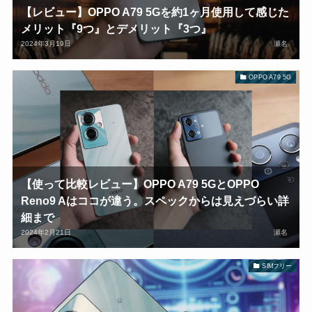
【レビュー】OPPO A79 5Gを約1ヶ月使用して感じた
メリット『9つ』とデメリット『3つ』
2024年3月19日
瀬名
OPPO A79 5G
【使って比較レビュー】OPPO A79 5GとOPPO
Reno9 Aはココが違う。スペックからは見えづらい詳
細まで
2024年2月21日
瀬名
SIMフリー