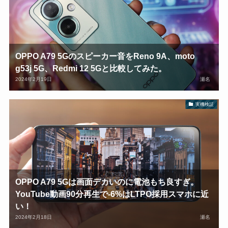
OPPO A79 5Gのスピーカー音をReno 9A、moto
g53j 5G、Redmi 12 5Gと比較してみた。
2024年2月19日
瀬名
実機検証
OPPO A79 5Gは画面デカいのに電池もち良すぎ。
YouTube動画90分再生で-6%はLTPO採用スマホに近
い！
2024年2月18日
瀬名