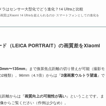
遠カメラはセンサー大型化でどう進化？14 Ultraと比較
Xiaomi 14 Ultraを超えられるのか スマートフォンとしての進化を
EICA PORTRAIT）の画質差をXiaomi
23mm〜135mm
』まで換算焦点距離の切り替えが可能（撮影モ
AITの2種類）。96mm（4.1倍）からは『
2億画素ウルトラ望遠
』で
点距離からは『
画質向上の可能性が高い
』ということです。ま
像からご覧ください（作例は少なめ）。