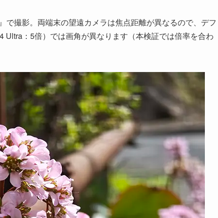
IT）』で撮影。両端末の望遠カメラは焦点距離が異なるので、デフ
aomi 14 Ultra：5倍）では画角が異なります（本検証では倍率を合わ