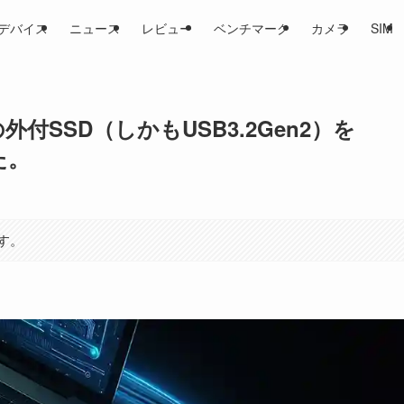
デバイス
ニュース
レビュー
ベンチマーク
カメラ
SIM
の外付SSD（しかもUSB3.2Gen2）を
た。
す。