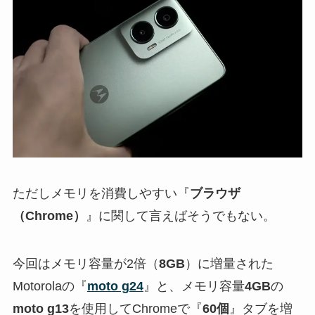
ただしメモリを消費しやすい『
ブラウザ
（Chrome）
』に関して言えばそうでもない。
今回はメモリ容量が2倍（
8GB
）に増量された
Motorolaの『
moto g24
』と、メモリ容量
4GB
の
moto g13
を使用してChromeで『
60個
』タブを増