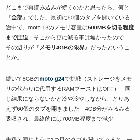
どこまで再読み込みが続くのかと思ったら、何と
『
全部
』でした。最初に60個のタブを開いている
途中で、moto 13のメモリ容量は
500MBを切る程度
まで圧迫
。そこから更に減る事は無かったので、
その辺りが『
メモリ4GBの限界
』だったというこ
とか。
続いて8GBの
moto g24
で挑戦（ストレージをメモ
リの代わりに代用するRAMブーストはOFF）。同
じ結果にならないかと冷や冷やしながら、とりあ
えず60個のタブを開きました。4GB分がみるみる
吸収され、最終的には700MB程度まで減少。
先程と同じように1つ目のタブを開いてみると、一