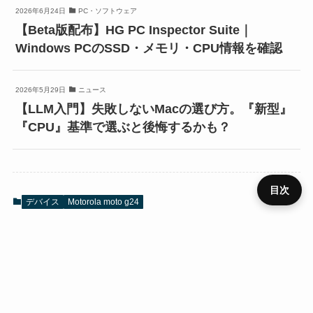
2026年6月24日
PC・ソフトウェア
【Beta版配布】HG PC Inspector Suite｜
Windows PCのSSD・メモリ・CPU情報を確認
2026年5月29日
ニュース
【LLM入門】失敗しないMacの選び方。『新型』
『CPU』基準で選ぶと後悔するかも？
目次
デバイス
Motorola moto g24
プライ
メニュ
ニュー
デバイ
レビュ
ベンチ
キャン
バシー
運営者
お問い
HOME
SIM
役立ち
RSS
ー
ス
ス
ー
マーク
ペーン
ポリシ
情報
合わせ
ー
URLをコピーする