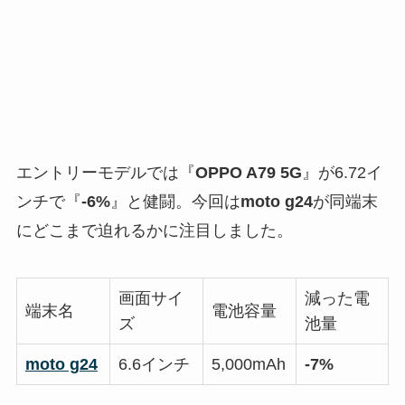
エントリーモデルでは『
OPPO A79 5G
』が6.72イ
ンチで『
-6%
』と健闘。今回は
moto g24
が同端末
にどこまで迫れるかに注目しました。
画面サイ
減った電
端末名
電池容量
ズ
池量
moto g24
6.6インチ
5,000mAh
-7%