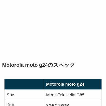
Motorola moto g24のスペック
Motorola moto g24
Soc
MediaTek Helio G85
容量
8GB/128GB