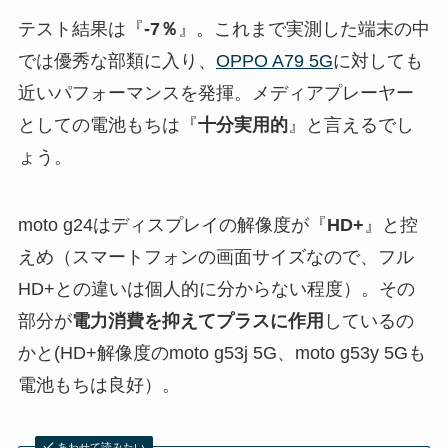
テスト結果は『
-7％
』。これまで実測した端末の中
では優秀な部類に入り、
OPPO A79 5G
に対しても
近いパフォーマンスを発揮。メディアプレーヤー
としての電池もちは『
十分実用的
』と言えるでし
ょう。
moto g24はディスプレイの解像度が『
HD+
』と控
えめ（スマートフォンの画面サイズなので、フル
HD+との違いは個人的に分からない程度）。その
部分が
電力消費を抑えてプラスに作用
しているの
かと(HD+解像度のmoto g53j 5G、moto g53y 5Gも
電池もちは良好）。
あわせて読みたい