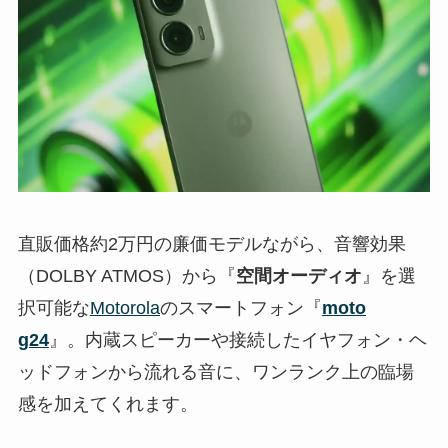
直販価格約2万円の廉価モデルながら、音響効果
（DOLBY ATMOS）から『
空間オーディオ
』を選
択可能な
Motorola
のスマートフォン『
moto
g24
』。内蔵スピーカーや接続したイヤフォン・ヘ
ッドフォンから流れる音に、ワンランク上の臨場
感を加えてくれます。