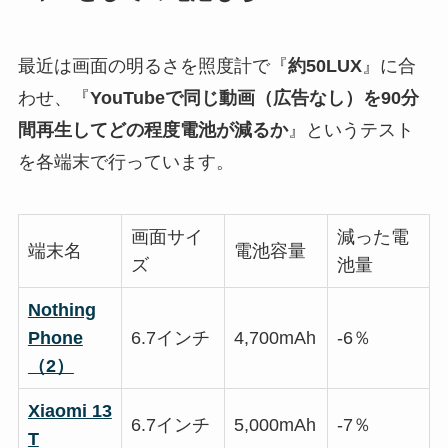
最近は画面の明るさを照度計で『
約50LUX
』に合
わせ、『
YouTubeで同じ動画（広告なし）を90分
間再生してどの程度電池が減るか
』というテスト
を各端末で行っています。
画面サイ
減った電
端末名
電池容量
ズ
池量
Nothing
Phone
6.7インチ
4,700mAh
-6％
（2）
Xiaomi 13
6.7インチ
5,000mAh
-7％
T