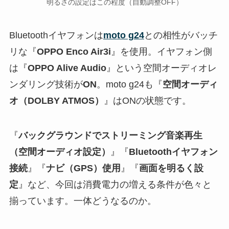
明るさの設定はこの程度（自動調整OFF）
Bluetoothイヤフォンは
moto g24
との相性がバッチ
リな『
OPPO Enco Air3i
』を使用。イヤフォン側
は『
OPPO Alive Audio
』という空間オーディオレ
ンダリング技術が
ON
。moto g24も『
空間オーディ
オ（DOLBY ATMOS）
』はONの状態です。
『
バックグラウンドでストリーミング音楽再生
（空間オーディオ設定）
』『
Bluetoothイヤフォン
接続
』『
ナビ（GPS）使用
』『
画面を明るく設
定
』など、今回は消費電力の増える条件が色々と
揃っています。一体どうなるのか。