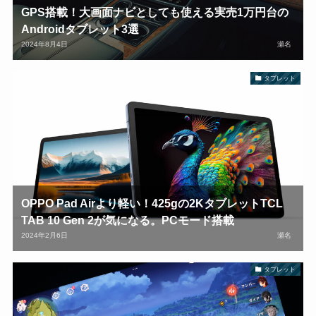
GPS搭載！大画面ナビとしても使える実売1万円台の
Androidタブレット3選
2024年8月4日
瀬名
タブレット
OPPO Pad Airより軽い！425gの2KタブレットTCL
TAB 10 Gen 2が気になる。PCモード搭載
2024年2月6日
瀬名
タブレット