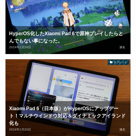
HyperOS化したXiaomi Pad 6で原神プレイしたらと
んでもない事になった。
2024年1月24日
瀬名
タブレット
Xiaomi Pad 6（日本版）がHyperOSにアップデー
ト！マルチウインドウ対応＆ダイナミックアイランド
化も
2024年1月23日
瀬名