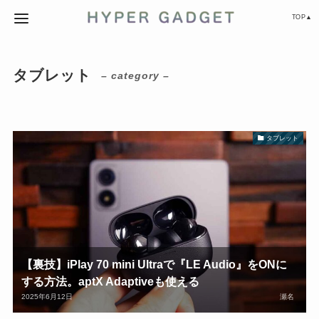
TOP▲
タブレット
– category –
タブレット
【裏技】iPlay 70 mini Ultraで『LE Audio』をONに
する方法。aptX Adaptiveも使える
2025年6月12日
瀬名