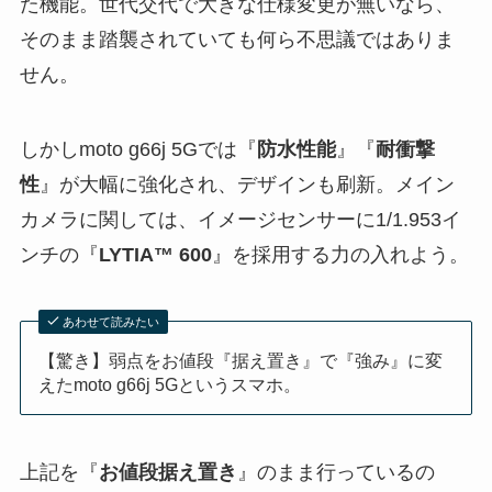
た機能。世代交代で大きな仕様変更が無いなら、
そのまま踏襲されていても何ら不思議ではありま
せん。
しかしmoto g66j 5Gでは『
防水性能
』『
耐衝撃
性
』が大幅に強化され、デザインも刷新。メイン
カメラに関しては、イメージセンサーに1/1.953イ
ンチの『
LYTIA™ 600
』を採用する力の入れよう。
あわせて読みたい
【驚き】弱点をお値段『据え置き』で『強み』に変
えたmoto g66j 5Gというスマホ。
上記を『
お値段据え置き
』のまま行っているの