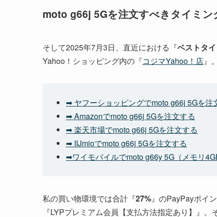
moto g66j 5Gを注文すべきタイ
そして2025年7月3日、直近における『
ベストタイ
Yahoo！ショッピング内の『
コジマYahoo！店
』
➡ ヤフーショッピングでmoto g66j 5Gを
➡ Amazonでmoto g66j 5Gを注文する
➡ 楽天市場でmoto g66j 5Gを注文する
➡ IIJmioでmoto g66j 5Gを注文する
➡ワイモバイルでmoto g66y 5G（メモリ
私の買い物環境では合計『
27%
』のPayPayポ
『LYPプレミアム会員【支払方法指定あり】』。