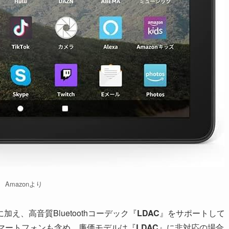
Amazonより
、高音質Bluetoothコーデック『
LDAC
』をサポートして
マートフォンも含め、廉価モデルは『
LDAC
』に非対応の場合