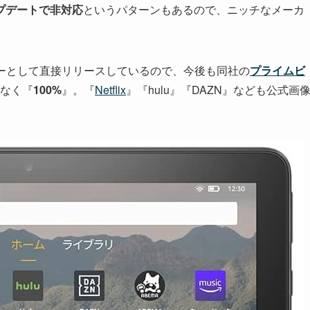
プデートで非対応
というパターンもあるので、ニッチなメーカ
ーとして直接リリースしているので、今後も同社の
プライムビ
りなく『
100%
』。『
Netflix
』『hulu』『DAZN』なども公式画