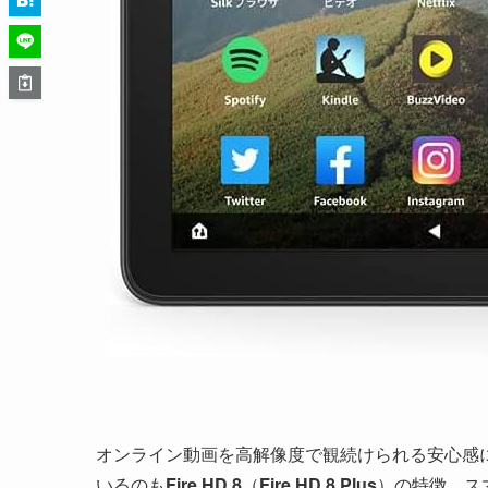
オンライン動画を高解像度で観続けられる安心感に加え
いるのも
Fire HD 8
（
Fire HD 8 Plus
）の特徴。ス