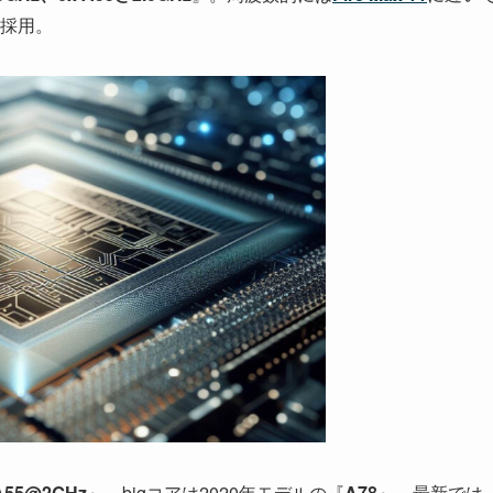
採用。
xA55@2GHz
』。bigコアは2020年モデルの『
A78
』。最新では