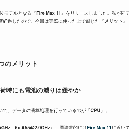
最上位モデルとなる『
Fire Max 11
』をリリースしました。私が同
程度経過したので、今回は実際に使った上で感じた『
メリット
』
た7つのメリット
負荷時にも電池の減りは緩やか
おいて、データの演算処理を行っているのが『
CPU
』。
05GHz、6x A55@2.0GHz
』。周波数的には
Fire Max 11
に近い