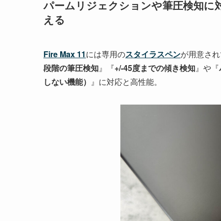
パームリジェクションや筆圧検知に
える
Fire Max 11
には専用の
スタイラスペン
が用意され
段階の筆圧検知
』『
+/-45度までの傾き検知
』や『
しない機能）
』に対応と高性能。