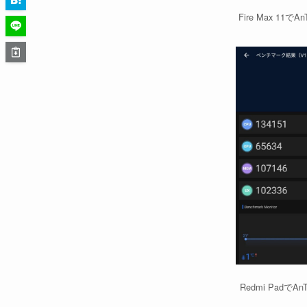
Fire Max 11でA
Redmi PadでAn