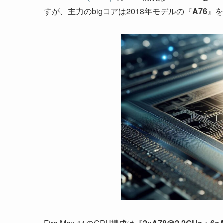
すが、主力のbigコアは2018年モデルの『
A76
』を
Fire Max 11のCPU構成は『
2xA78@2.2GHz + 6