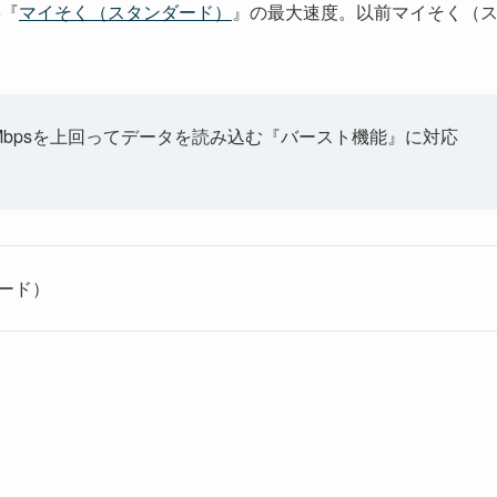
o『
マイそく（スタンダード）
』の最大速度。以前マイそく（
。
Mbpsを上回ってデータを読み込む『バースト機能』に対応
ダード）