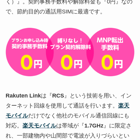
く）』。契約事務手数料や解除料金も『
0円
』なの
で、節約目的の通話用SIMに最適です。
Rakuten Link
は『
RCS
』という技術を用い、イン
ターネット回線を使用して通話を行います。
楽天
モバイル
だけでなく他社のモバイル通信回線にも
対応。
楽天モバイル
は帯域が『
1.7GHz
』に限定さ
れ、一部建物内や山間部で電波が入りづらいとい