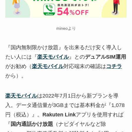
mineoより
『国内無制限かけ放題』を出来るだけ安く導入し
たい人には『
楽天モバイル
』との
デュアルSIM運用
がお勧め（
楽天モバイル
対応端末の確認は
コチラ
から）。
楽天モバイル
は2022年7月1日から新プランを導
入。データ通信量が3GBまでは基本料金が『
1,078
円（税込）
』。
Rakuten Link
アプリを使用すれば
『
国内通話かけ放題
（ナビダイヤルなど除