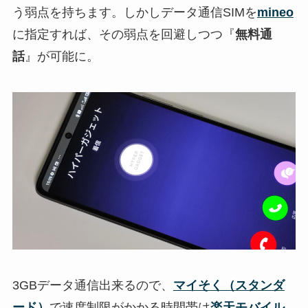
う弱点を持ちます。しかしデータ通信SIMを
mineo
に指定すれば、その弱点を回避しつつ『
無料通
話
』が可能に。
3GBデータ通信出来るので、
マイそく（スタンダ
ード）
で速度制限がかかる時間帯は
楽天モバイル