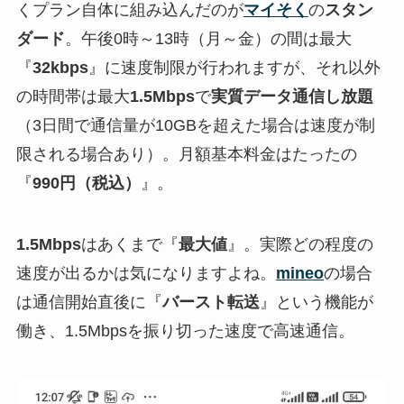
くプラン自体に組み込んだのが
マイそく
の
スタン
ダード
。午後0時～13時（月～金）の間は最大
『
32kbps
』に速度制限が行われますが、それ以外
の時間帯は最大
1.5Mbps
で
実質データ通信し放題
（3日間で通信量が10GBを超えた場合は速度が制
限される場合あり）。月額基本料金はたったの
『
990円（税込）
』。
1.5Mbps
はあくまで『
最大値
』。実際どの程度の
速度が出るかは気になりますよね。
mineo
の場合
は通信開始直後に『
バースト転送
』という機能が
働き、1.5Mbpsを振り切った速度で高速通信。