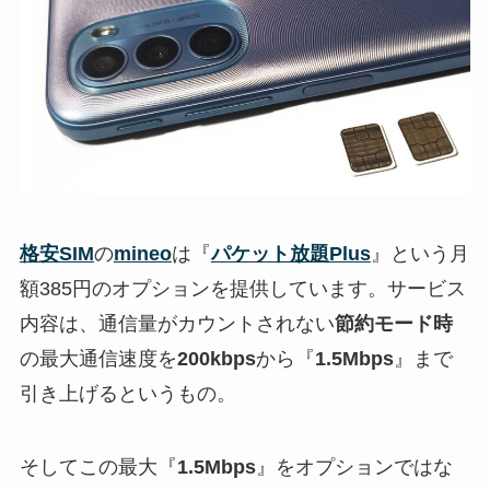
格安SIM
の
mineo
は『
パケット放題Plus
』という月
額385円のオプションを提供しています。サービス
内容は、通信量がカウントされない
節約モード時
の最大通信速度を
200kbps
から『
1.5Mbps
』まで
引き上げるというもの。
そしてこの最大『
1.5Mbps
』をオプションではな