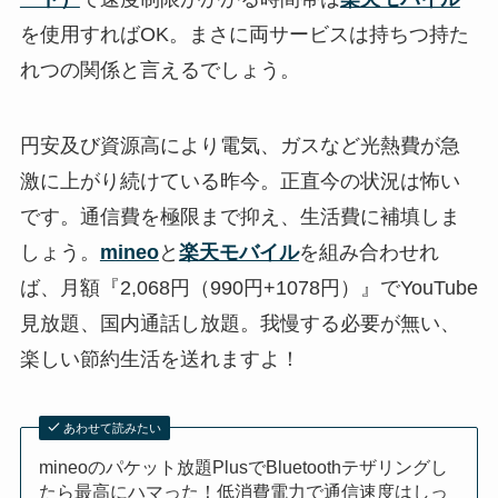
を使用すればOK。まさに両サービスは持ちつ持た
れつの関係と言えるでしょう。
円安及び資源高により電気、ガスなど光熱費が急
激に上がり続けている昨今。正直今の状況は怖い
です。通信費を極限まで抑え、生活費に補填しま
しょう。
mineo
と
楽天モバイル
を組み合わせれ
ば、月額『
2,068円（
990円+1078円）
』でYouTube
見放題、国内通話し放題。我慢する必要が無い、
楽しい節約生活を送れますよ！
あわせて読みたい
mineoのパケット放題PlusでBluetoothテザリングし
たら最高にハマった！低消費電力で通信速度はしっ