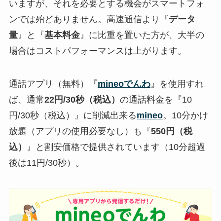
いますが、それを必要とする機会がスマートフォ
ンでは殆どありません。高速通信より『
データ
量
』と『
基本料金
』に比重を置いた方が、大半の
場合はコストパフォーマンスは上がります。
通話アプリ（無料）『
mineoでんわ
』を使用すれ
ば、通常
22円/30秒（税込）
の通話料金を『
10
円/30秒（税込）
』に削減出来る
mineo
。10分かけ
放題（アプリの使用必要なし）も『
550円（税
込）
』と割安価格で提供されています（10分超過
後は11円/30秒）。