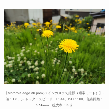
【Motorola edge 30 proのメインカメラで撮影（通常モード）】F
値：1.8、シ ャッタースピード：1/344、ISO：100、焦点距離：
5.56mm 拡大率：等倍