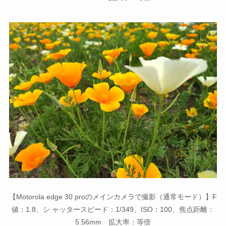
【Motorola edge 30 proのメインカメラで撮影（通常モード）】F
値：1.8、シ ャッタースピード：1/349、ISO：100、焦点距離：
5.56mm 拡大率：等倍