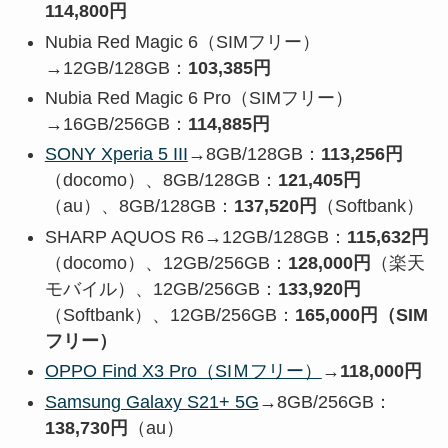
114,800円
Nubia Red Magic 6（SIMフリー）
→12GB/128GB：
103,385円
Nubia Red Magic 6 Pro（SIMフリー）
→16GB/256GB：
114,885円
SONY Xperia 5 III
→8GB/128GB：
113,256円
（docomo）、8GB/128GB：
121,405
円
（au）、8GB/128GB：
137,520円
（Softbank）
SHARP AQUOS R6→12GB/128GB：
115,632円
（docomo）、12GB/256GB：
128,000円
（楽天
モバイル）、12GB/256GB：
133,920円
（Softbank）、12GB/256GB：
165,000円（SIM
フリー）
OPPO Find X3 Pro（SIＭフリー）
→
118,000円
Samsung Galaxy S21+ 5G
→8GB/256GB：
138,730円
（au）