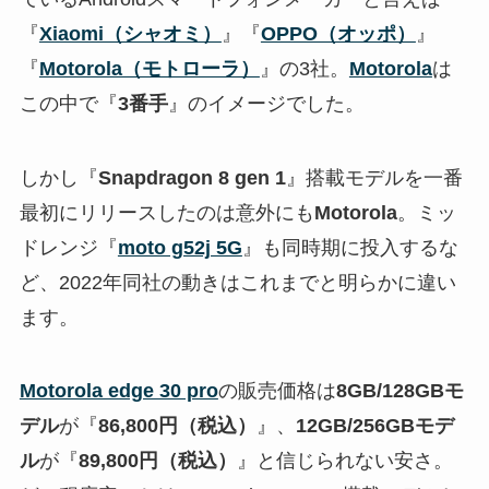
『
Xiaomi（シャオミ）
』『
OPPO（オッポ）
』
『
Motorola（モトローラ）
』の3社。
Motorola
は
この中で『
3番手
』のイメージでした。
しかし『
Snapdragon 8 gen 1
』搭載モデルを一番
最初にリリースしたのは意外にも
Motorola
。ミッ
ドレンジ『
moto g52j 5G
』も同時期に投入するな
ど、2022年同社の動きはこれまでと明らかに違い
ます。
Motorola edge 30 pro
の販売価格は
8GB/128GBモ
デル
が『
86,800円（税込）
』、
12GB/256GBモデ
ル
が『
89,800円（税込）
』と信じられない安さ。