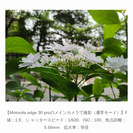
【Motorola edge 30 proのメインカメラで撮影（通常モード）】F
値：1.8、シ ャッタースピード：1/630、ISO：100、焦点距離：
5.56mm 拡大率：等倍