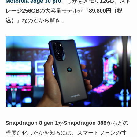
Motorola edge 30 pro
。しかも
メモリ12GB
、
スト
レージ256GB
の大容量モデルが『
89,800円（税
込）
』なのだから驚き。
Snapdragon 8 gen 1
が
Snapdragon 888
からどの
程度進化したかを知るには、スマートフォンの性