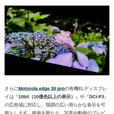
さらに
Motorola edge 30 pro
の有機ELディスプレ
イは『
10bit（10億色以上の表示）
』や『
DCI-P3
』
の広色域に対応し、階調の広い滑らかな表示を可
能とします。映画を観たり、写真や動画のプレビ