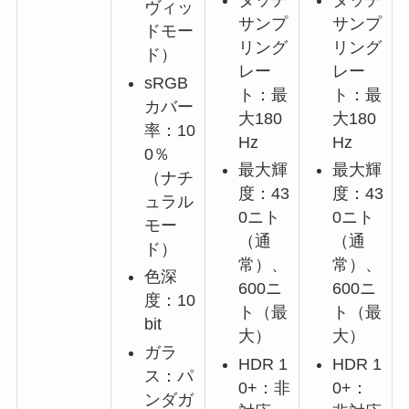
ヴィッ
サンプ
サンプ
ドモー
リング
リング
ド）
レー
レー
sRGB
ト：最
ト：最
カバー
大180
大180
率：10
Hz
Hz
0％
最大輝
最大輝
（ナチ
度：43
度：43
ュラル
0ニト
0ニト
モー
（通
（通
ド）
常）、
常）、
色深
600ニ
600ニ
度：10
ト（最
ト（最
bit
大）
大）
ガラ
HDR 1
HDR 1
ス：パ
0+：非
0+：
ンダガ