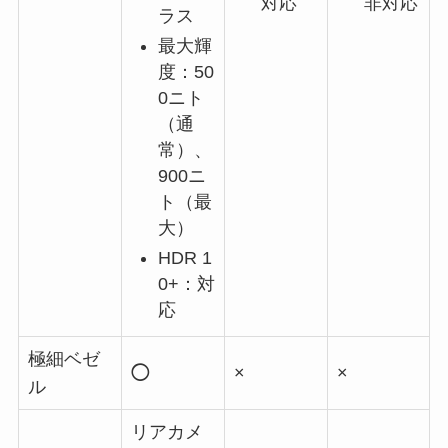
対応
非対応
ラス
最大輝
度：50
0ニト
（通
常）、
900ニ
ト（最
大）
HDR 1
0+：対
応
極細ベゼ
◯
×
×
ル
リアカメ