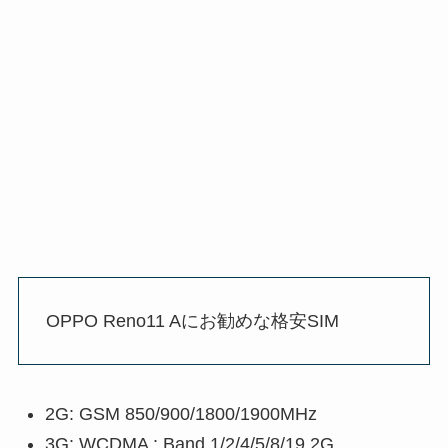
OPPO Reno11 Aにお勧めな格安SIM
2G: GSM 850/900/1800/1900MHz
3G: WCDMA : Band 1/2/4/5/8/19 2G