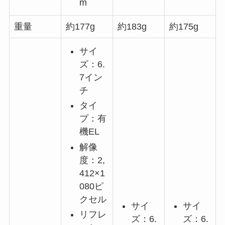
m
重量
約177g
約183g
約175g
サイ
ズ：6.
7イン
チ
タイ
プ：有
機EL
解像
度：2,
412×1
080ピ
クセル
サイ
サイ
リフレ
ズ：6.
ズ：6.