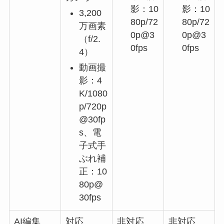
影：10
影：10
3,200
80p/72
80p/72
万画素
0p@3
0p@3
（f/2.
0fps
0fps
4）
動画撮
影：4
K/1080
p/720p
@30fp
s、電
子式手
ぶれ補
正：10
80p@
30fps
AI編集
対応
非対応
非対応