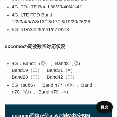
4G: TD-LTE Band 38/39/40/41/42
4G: LTE FDD Band
1/2/3/4/5/7/8/12/13/17/18/19/20/26/28
5G: n1/n3/n28/n41/n77/n78
docomoの周波数帯対応状況
4G：Band1（◎）、Band3（◎）、
Band19（◎）、Band21（×）、
Band28（◎）、Band42（◎）
5G（sub6）：Band n77（◎）、Band
n78（◎）、Band n79（×）
目次
docomo回線が使えるお勧め格安SIM