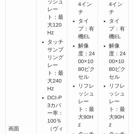
ッシュ
4イン
4イン
レー
チ
チ
ト：最
タイ
タイ
大120
プ：有
プ：有
Hz
機EL
機EL
タッチ
解像
解像
サンプ
度：24
度：24
リング
00×10
00×10
レー
80ピク
80ピク
ト：最
セル
セル
大240
リフレ
リフレ
Hz
ッシュ
ッシュ
DCI-P
レー
レー
3カバ
ト：最
ト：最
ー率：
大90H
大90H
100％
z
z
（ヴィ
画面
タッチ
タッチ