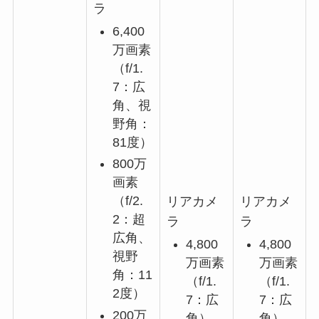
ラ
6,400
万画素
（f/1.
7：広
角、視
野角：
81度）
800万
画素
（f/2.
リアカメ
リアカメ
2：超
ラ
ラ
広角、
4,800
4,800
視野
万画素
万画素
角：11
（f/1.
（f/1.
2度）
7：広
7：広
200万
角）
角）